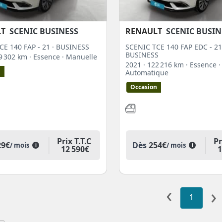
LT
SCENIC BUSINESS
RENAULT
SCENIC BUSIN
CE 140 FAP - 21 · BUSINESS
SCENIC TCE 140 FAP EDC - 21
BUSINESS
19 302 km
· Essence
· Manuelle
2021
· 122 216 km
· Essence
·
n
Automatique
Occasion
Prix T.T.C
Pr
29€
Dès
254€
/ mois
/ mois
i
i
12 590€
1
‹
›
1