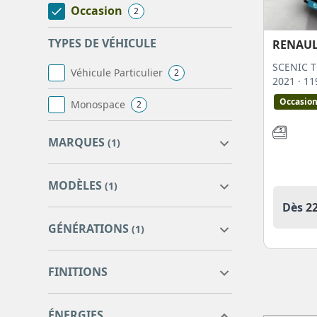
Occasion
2
TYPES DE VÉHICULE
RENAU
SCENIC T
Véhicule Particulier
2
2021
· 1
Occasio
Monospace
2
MARQUES
(1)
MODÈLES
(1)
Dès
2
RENAULT
2
GÉNÉRATIONS
(1)
scenic iv business
0
SCENIC
2
FINITIONS
SCENIC IV BUSINESS
2
business
2
ÉNERGIES