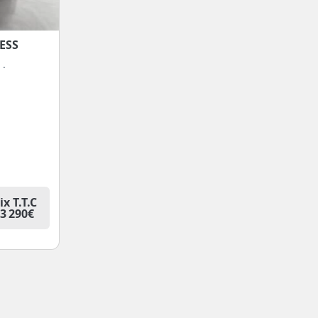
ESS
 ·
ix T.T.C
3 290€