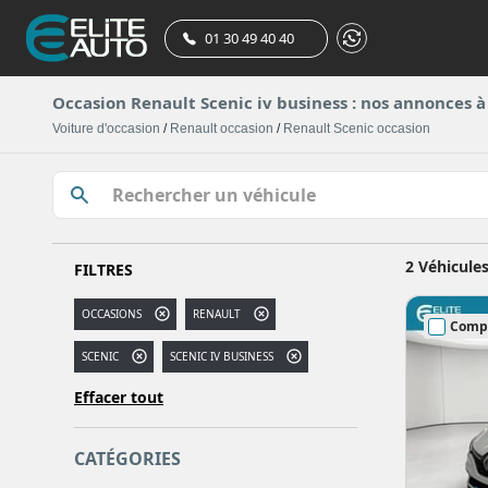
01 30 49 40 40
Occasion Renault Scenic iv business : nos annonces à
Voiture d'occasion
/
Renault occasion
/
Renault Scenic occasion
2 Véhicule
FILTRES
OCCASIONS
RENAULT
Comp
SCENIC
SCENIC IV BUSINESS
Effacer tout
CATÉGORIES