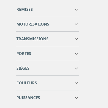
4
5
REMISES
4
5
5
MOTORISATIONS
scenic tce 140 fap 21
1
TRANSMISSIONS
scenic tce 140 fap edc 21
1
Automatique
1
PORTES
Manuelle
1
5 portes
2
SIÈGES
5 sièges
2
COULEURS
7
7
PUISSANCES