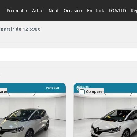
Prix malin
Achat
Neuf
Occasion
En stock
LOA/LLD
Rep
 partir de 12 590€
s
arer
Comparer