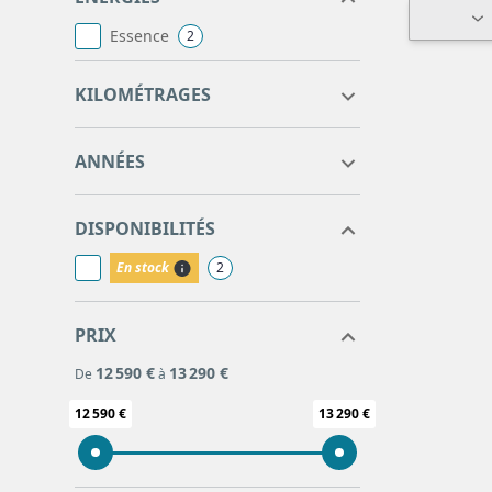
Essence
2
119302
122216
KILOMÉTRAGES
2021
2021
ANNÉES
DISPONIBILITÉS
En stock
2
PRIX
12 590 €
13 290 €
De
à
12 590 €
13 290 €