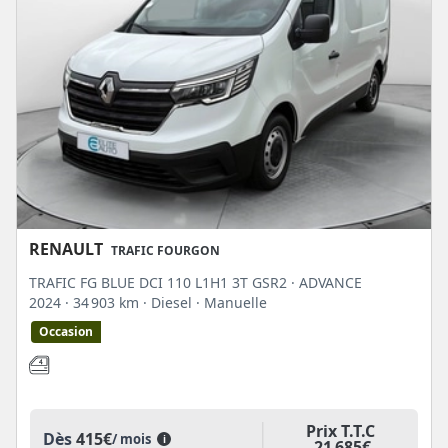
RENAULT
TRAFIC FOURGON
TRAFIC FG BLUE DCI 110 L1H1 3T GSR2 · ADVANCE
2024
· 34 903 km
· Diesel
· Manuelle
Occasion
Prix T.T.C
Dès
415€
/ mois
i
21 685€