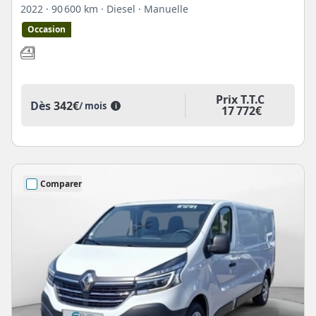
2022
· 90 600 km
· Diesel
· Manuelle
Occasion
Prix T.T.C
Dès
342€
/ mois
i
17 772€
Comparer