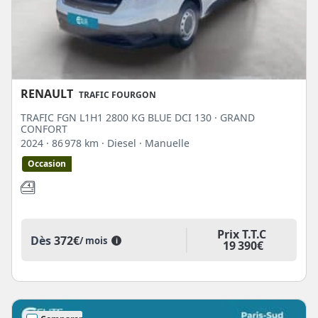
RENAULT
TRAFIC FOURGON
TRAFIC FGN L1H1 2800 KG BLUE DCI 130 · GRAND
CONFORT
2024
· 86 978 km
· Diesel
· Manuelle
Occasion
Prix T.T.C
Dès
372€
/ mois
i
19 390€