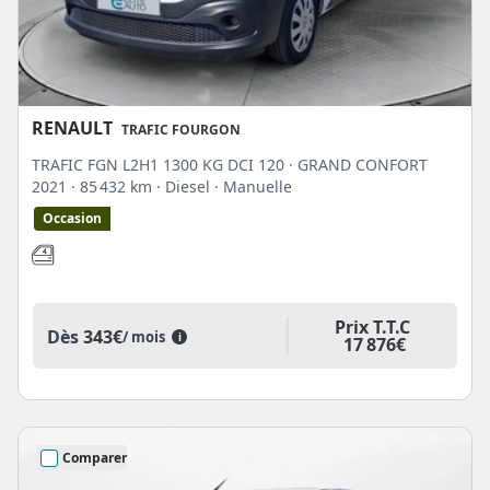
RENAULT
TRAFIC FOURGON
TRAFIC FGN L2H1 1300 KG DCI 120 · GRAND CONFORT
2021
· 85 432 km
· Diesel
· Manuelle
Occasion
Prix T.T.C
Dès
343€
/ mois
i
17 876€
Comparer