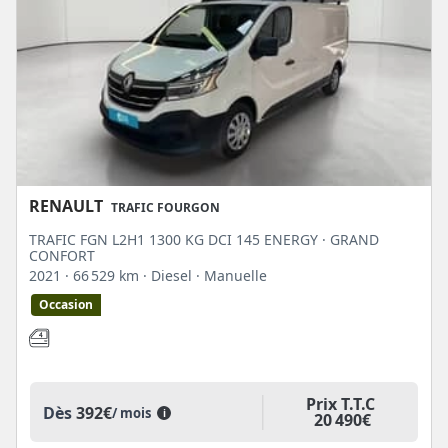
RENAULT
TRAFIC FOURGON
TRAFIC FGN L2H1 1300 KG DCI 145 ENERGY · GRAND
CONFORT
2021
· 66 529 km
· Diesel
· Manuelle
Occasion
Prix T.T.C
Dès
392€
/ mois
i
20 490€