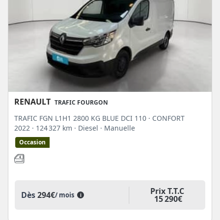
RENAULT
TRAFIC FOURGON
TRAFIC FGN L1H1 2800 KG BLUE DCI 110 · CONFORT
2022
· 124 327 km
· Diesel
· Manuelle
Occasion
Prix T.T.C
Dès
294€
/ mois
i
15 290€