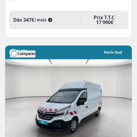
Prix T.T.C
Dès
347€
/ mois
i
17 990€
Comparer