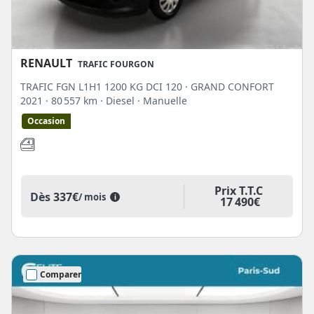
RENAULT
TRAFIC FOURGON
TRAFIC FGN L1H1 1200 KG DCI 120 · GRAND CONFORT
2021
· 80 557 km
· Diesel
· Manuelle
Occasion
Prix T.T.C
Dès
337€
/ mois
i
17 490€
Comparer