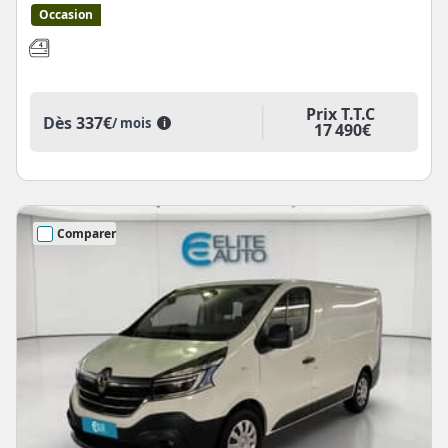
Occasion
Prix T.T.C
Dès
337€
/ mois
i
17 490€
Comparer