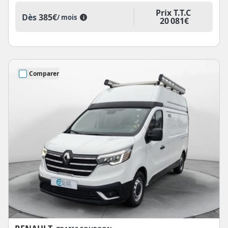
Prix T.T.C
Dès
385€
/ mois
i
20 081€
Comparer