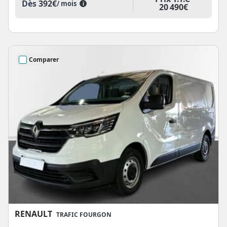
Dès
392€
/ mois
i
20 490€
Comparer
RENAULT
TRAFIC FOURGON