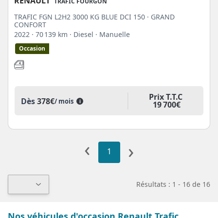
RENAULT
TRAFIC FOURGON
TRAFIC FGN L2H2 3000 KG BLUE DCI 150 · GRAND
CONFORT
2022
· 70 139 km
· Diesel
· Manuelle
Occasion
Prix T.T.C
Dès
378€
/ mois
i
19 700€
‹
›
1
Résultats : 1 - 16 de 16
Nos véhicules d'occasion Renault Trafic