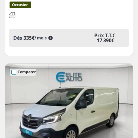
Occasion
Prix T.T.C
Dès
335€
/ mois
i
17 390€
Comparer