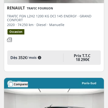
RENAULT
TRAFIC FOURGON
TRAFIC FGN L2H2 1200 KG DCI 145 ENERGY · GRAND
CONFORT
2020
· 74 250 km
· Diesel
· Manuelle
Occasion
Prix T.T.C
Dès
352€
/ mois
i
18 290€
Comparer