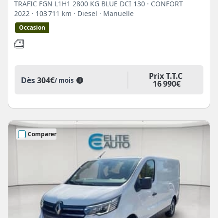
TRAFIC FGN L1H1 2800 KG BLUE DCI 130 · CONFORT
2022
· 103 711 km
· Diesel
· Manuelle
Occasion
Prix T.T.C
Dès
304€
/ mois
i
16 990€
Comparer