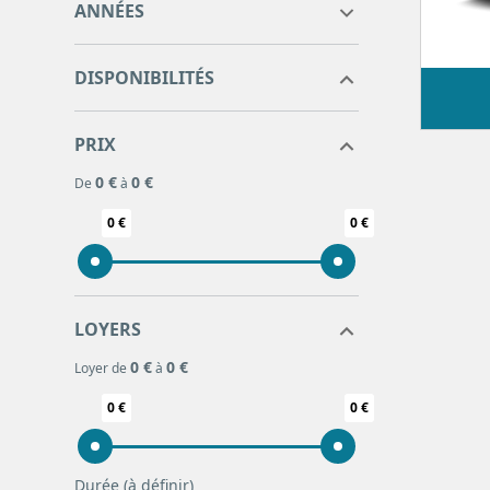
ANNÉES
T-ROC
46
TAIGO
32
DISPONIBILITÉS
TAYRON
1
TIGUAN
36
PRIX
TIGUAN ALLSPACE
2
0 €
0 €
TOURAN
4
De
à
0 €
0 €
LOYERS
0 €
0 €
Loyer de
à
0 €
0 €
Durée
(à définir)