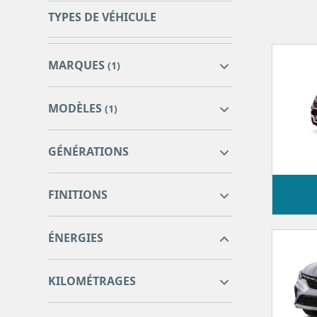
TYPES DE VÉHICULE
MARQUES
(1)
MODÈLES
(1)
GÉNÉRATIONS
AMAROK
0
FINITIONS
GOLF
48
GOLF SPORTSVAN
1
ÉNERGIES
ID.3
6
ID.4
2
0
0
PASSAT
5
KILOMÉTRAGES
POLO
56
T-CROSS
0
0
54