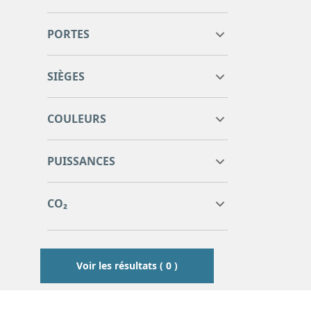
PORTES
SIÈGES
COULEURS
0
0
PUISSANCES
0
0
0
0
CO₂
0
0
Voir les résultats ( 0 )