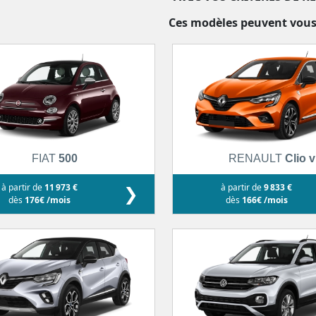
Ces modèles peuvent vous
FIAT
500
RENAULT
Clio v
à partir de
11 973 €
❯
à partir de
9 833 €
dès
176€ /mois
dès
166€ /mois