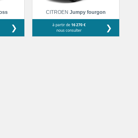
ross
CITROEN
Jumpy fourgon
❯
à partir de
16 270 €
❯
nous consulter