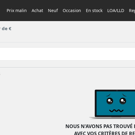
Prix malin
Achat
Neuf
Occasion
En stock
LOA/LLD
Rep
 de €
s
NOUS N'AVONS PAS TROUVÉ 
AVEC VOS CRITÈRES DE R