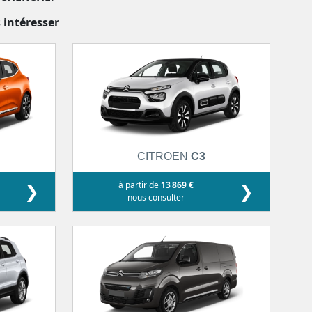
 intéresser
CITROEN
C3
❯
à partir de
13 869 €
❯
nous consulter