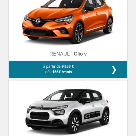
RENAULT
Clio v
à partir de
9 833 €
❯
dès
166€ /mois