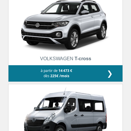
VOLKSWAGEN
T-cross
à partir de
14 473 €
❯
dès
225€ /mois