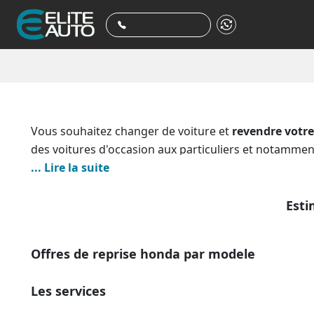
Vous souhaitez changer de voiture et
revendre votr
des voitures d'occasion aux particuliers et notamme
fiables et performants, nous sommes capables de vo
... Lire la suite
ancien. En quelques clics, vous pouvez connaitre, gra
vous évitez ainsi les éventuelles complications d'une
Esti
conditions du marché (moins 15% moins frais de remi
Offres de reprise honda par modele
Les services