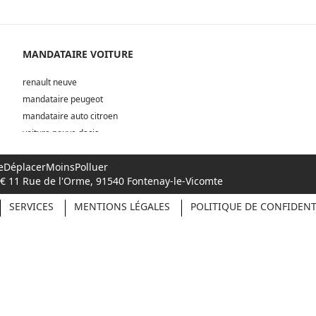
MANDATAIRE VOITURE
renault neuve
mandataire peugeot
mandataire auto citroen
voiture neuve dacia
mandataire vw neuve
 #SeDéplacerMoinsPolluer
renault neuve
00€ 11 Rue de l'Orme, 91540 Fontenay-le-Vicomte
SERVICES
MENTIONS LÉGALES
POLITIQUE DE CONFIDENT