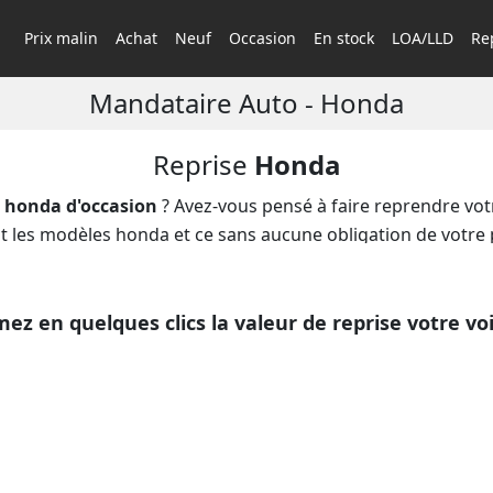
Prix malin
Achat
Neuf
Occasion
En stock
LOA/LLD
Rep
Mandataire Auto
-
Honda
Reprise
Honda
e honda d'occasion
? Avez-vous pensé à faire reprendre votr
nt les modèles honda et ce sans aucune obligation de vot
us faire des
propositions de rachat pour l'ensemble des véh
tuitement, le montant de l'offre de
reprise de votre honda
 vente de votre honda entre particuliers. Nous vous racheto
mez en quelques clics la valeur de reprise votre vo
se en état)