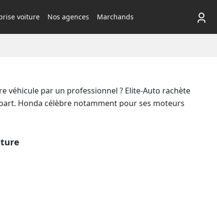
rise voiture
Nos agences
Marchands
e véhicule par un professionnel ? Elite-Auto rachète
re part. Honda célèbre notamment pour ses moteurs
icules
du constructeur, qu'il soit récent ou plus
. Avec Elite-Auto, le paiement est rapide et sécurisé,
ns en toute simplicité votre automobile aux
iture