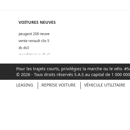
VOITURES NEUVES
peugeot 208 neuve
vente renault clio 5
ds ds3
mandataire audi a1
Pour les trajets courts, privilégiez la marche ou le vélo.
© 2026 - Tous droits réservés S.A.S au capital de 1 000 0
LEASING
REPRISE VOITURE
VÉHICULE UTILITAIRE