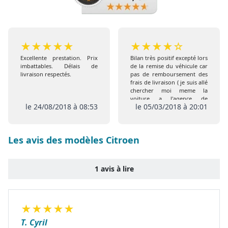
★
★
★
★
★
★
★
★
★
☆
Excellente prestation. Prix
Bilan très positif excepté lors
imbattables. Délais de
de la remise du véhicule car
livraison respectés.
pas de remboursement des
frais de livraison ( je suis allé
chercher moi meme la
voiture a l'agence de
le 24/08/2018 à 08:53
le 05/03/2018 à 20:01
Coigneres) comme prévu
initialement , de plus pas de
remise de l extension de
garantie ni de la carte Club
Les avis des modèles Citroen
1 avis à lire
★
★
★
★
★
T. Cyril