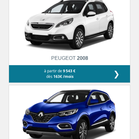
PEUGEOT
2008
à partir de
9 543 €
❯
dès
163€ /mois