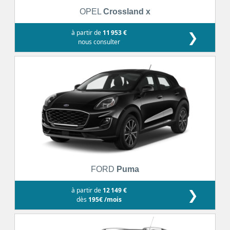
OPEL
Crossland x
à partir de
11 953 €
❯
nous consulter
FORD
Puma
à partir de
12 149 €
❯
dès
195€ /mois