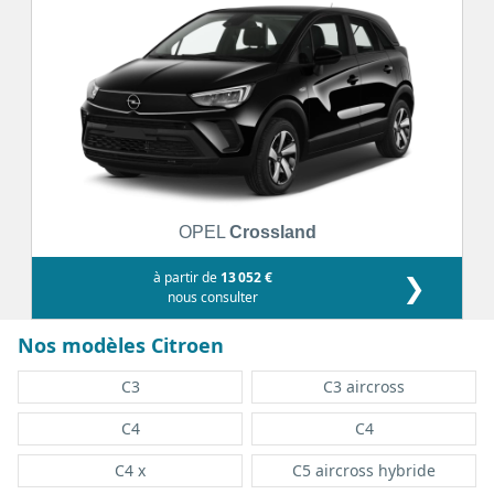
OPEL
Crossland
à partir de
13 052 €
❯
nous consulter
Nos modèles Citroen
C3
C3 aircross
C4
C4
C4 x
C5 aircross hybride