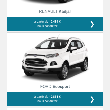
RENAULT
Kadjar
à partir de
12 434 €
❯
nous consulter
FORD
Ecosport
à partir de
12 851 €
❯
nous consulter