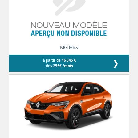
MG
Ehs
à partir de
16 545 €
❯
dès
255€ /mois