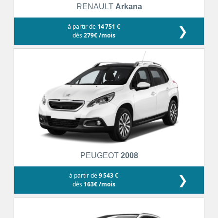
RENAULT
Arkana
à partir de
14 751 €
❯
dès
279€ /mois
PEUGEOT
2008
à partir de
9 543 €
❯
dès
163€ /mois