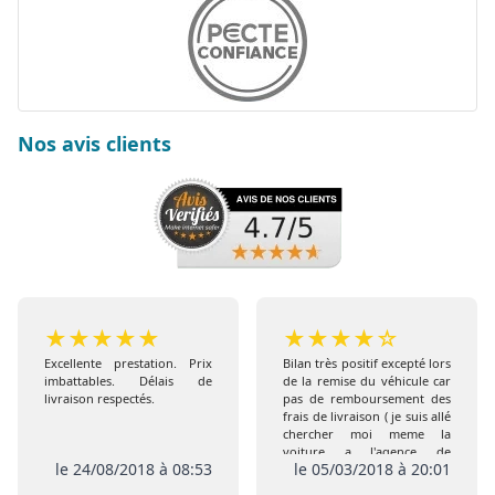
Nos avis clients
★
★
★
★
★
★
★
★
★
☆
Excellente prestation. Prix
Bilan très positif excepté lors
imbattables. Délais de
de la remise du véhicule car
livraison respectés.
pas de remboursement des
frais de livraison ( je suis allé
chercher moi meme la
voiture a l'agence de
le 24/08/2018 à 08:53
le 05/03/2018 à 20:01
Coigneres) comme prévu
initialement , de plus pas de