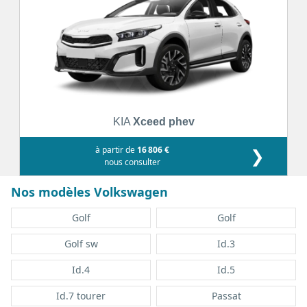
KIA
Xceed phev
à partir de
16 806 €
❯
nous consulter
Nos modèles Volkswagen
Golf
Golf
Golf sw
Id.3
Id.4
Id.5
Id.7 tourer
Passat