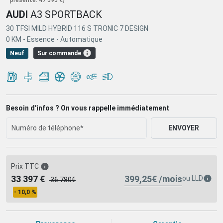
AUDI
A3 SPORTBACK
30 TFSI MILD HYBRID 116 S TRONIC 7 DESIGN
0 KM -
Essence -
Automatique
Sur commande
Neuf
Besoin d'infos ? On vous rappelle immédiatement
ENVOYER
Prix TTC
399,25€ /mois
33 397 €
ou
LLD
36 780€
- 10,0 %