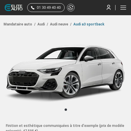
01 30 49 40 40
Mandataire auto
/
Audi
/
Audi neuve
/
Audi a3 sportback
Finition et esthétique communiquées à titre d'exemple
(prix de modèle
présenté: 47 595 €)