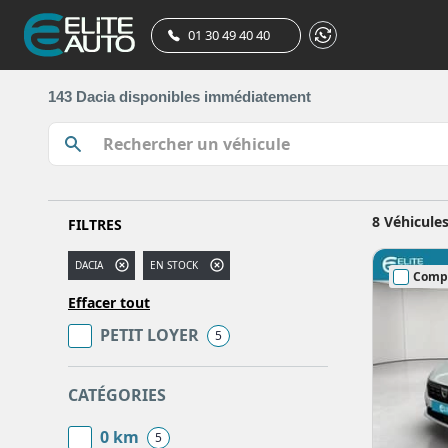
01 30 49 40 40
143 Dacia disponibles immédiatement
8 Véhicule
FILTRES
DACIA
EN STOCK
Comp
Effacer tout
PETIT LOYER
5
CATÉGORIES
0 km
5