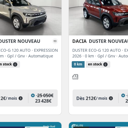
DUSTER NOUVEAU
DACIA
DUSTER NOUVEA
CO-G 120 AUTO · EXPRESSION
DUSTER ECO-G 120 AUTO · 
 km
· Gpl / Gnv
· Automatique
2026
· 0 km
· Gpl / Gnv
· Aut
n stock
0 km
en stock
25 050€
12€
Dès
212€
/ mois
/ mois
i
i
23 428€
2