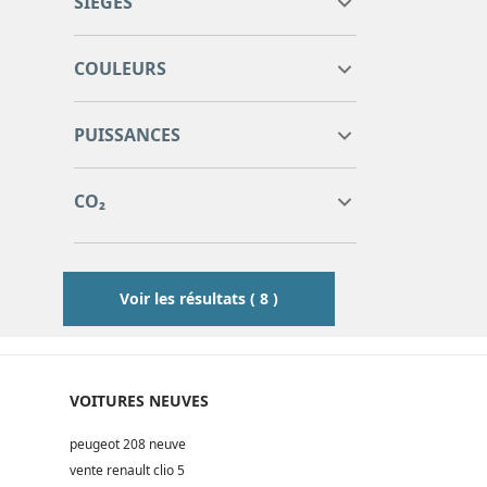
SIÈGES
5 sièges
8
COULEURS
5
6
PUISSANCES
5
6
6
123
140
CO₂
123
132
140
Voir les résultats ( 8 )
VOITURES NEUVES
peugeot 208 neuve
vente renault clio 5