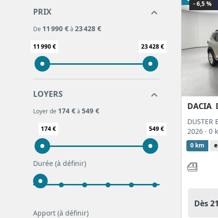
SEAT
2
- 6,5 %
PRIX
SKODA
4
TESLA
11 990 €
23 428 €
2
De
à
TOYOTA
11
11 990 €
23 428 €
VOLKSWAGEN
6
LOYERS
DACIA
174 €
549 €
Loyer de
à
DUSTER E
174 €
549 €
2026
· 0
0 km
e
Durée
(à définir)
Dès
2
Apport
(à définir)