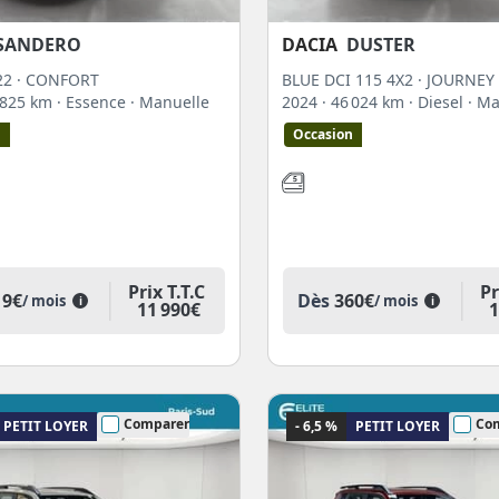
SANDERO
DACIA
DUSTER
 22 · CONFORT
BLUE DCI 115 4X2 · JOURNEY
4 825 km
· Essence
· Manuelle
2024
· 46 024 km
· Diesel
· M
n
Occasion
Prix T.T.C
Pr
19€
Dès
360€
/ mois
/ mois
i
i
11 990€
1
Comparer
Co
PETIT LOYER
- 6,5 %
PETIT LOYER