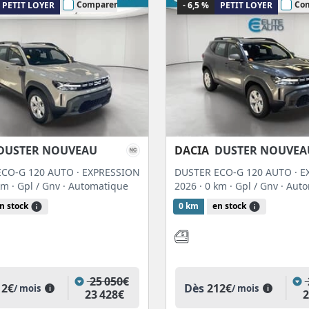
Comparer
Co
PETIT LOYER
- 6,5 %
PETIT LOYER
DUSTER NOUVEAU
DACIA
DUSTER NOUVEA
CO-G 120 AUTO · EXPRESSION
DUSTER ECO-G 120 AUTO · 
 km
· Gpl / Gnv
· Automatique
2026
· 0 km
· Gpl / Gnv
· Aut
n stock
0 km
en stock
25 050€
12€
Dès
212€
/ mois
/ mois
i
i
23 428€
2