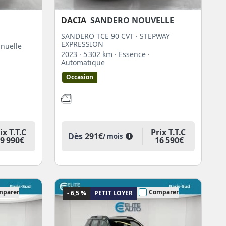
DACIA
SANDERO NOUVELLE
SANDERO TCE 90 CVT · STEPWAY
EXPRESSION
anuelle
2023
· 5 302 km
· Essence
·
Automatique
Occasion
ix T.T.C
Prix T.T.C
Dès
291€
/ mois
i
9 990€
16 590€
mparer
Comparer
- 6,5 %
PETIT LOYER