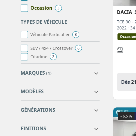
Occasion
3
DACIA
TYPES DE VÉHICULE
TCE 90 -
2022
· 3
Véhicule Particulier
8
Occasio
Suv / 4x4 / Crossover
6
Citadine
2
MARQUES
(1)
Dès
2
MODÈLES
ALFA ROMEO
1
GÉNÉRATIONS
AUDI
1
- 6,5 %
BMW
2
DUSTER
6
DUSTER
6
FINITIONS
CITROEN
25
SANDERO
2
SANDERO
2