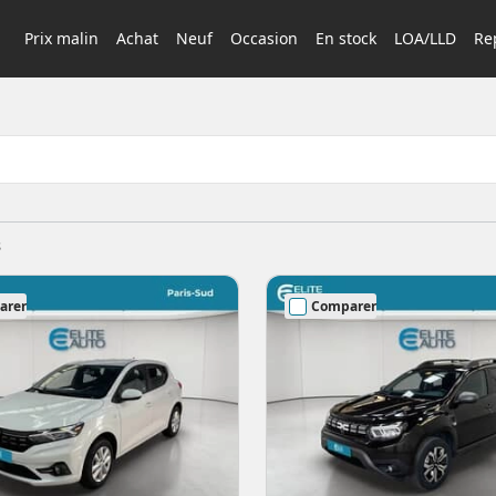
Prix malin
Achat
Neuf
Occasion
En stock
LOA/LLD
Rep
s
arer
Comparer