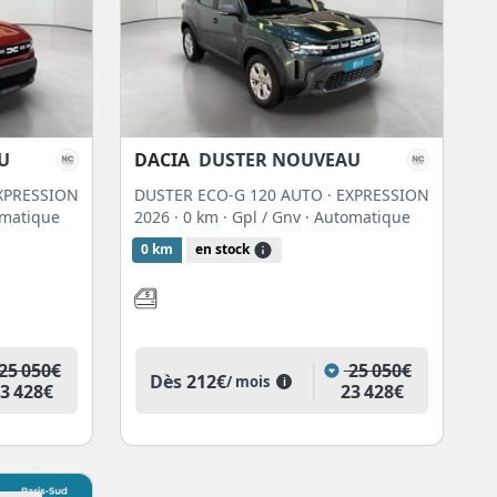
U
DACIA
DUSTER NOUVEAU
EXPRESSION
DUSTER ECO-G 120 AUTO · EXPRESSION
omatique
2026
· 0 km
· Gpl / Gnv
· Automatique
0 km
en stock
25 050€
25 050€
Dès
212€
/ mois
i
3 428€
23 428€