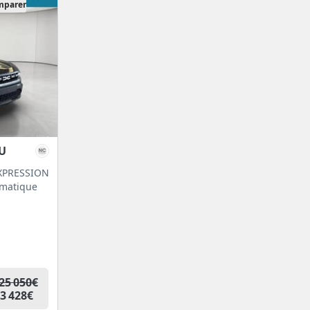
mparer
U
EXPRESSION
omatique
25 050€
3 428€