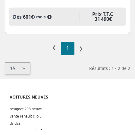
Prix T.T.C
Dès
601€
/ mois
i
31 490€
‹
›
1
Résultats : 1 - 2 de 2
VOITURES NEUVES
peugeot 208 neuve
vente renault clio 5
ds ds3
mandataire audi a1