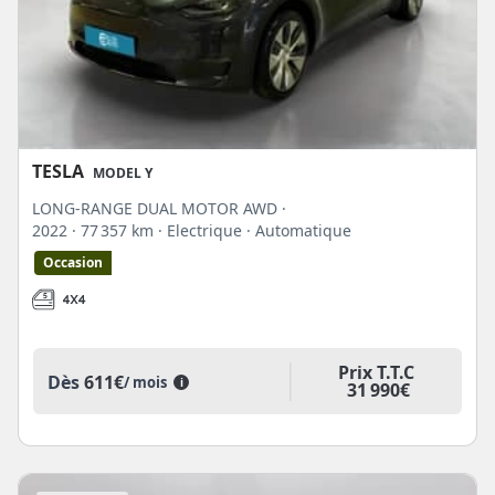
TESLA
MODEL Y
LONG-RANGE DUAL MOTOR AWD ·
2022
· 77 357 km
· Electrique
· Automatique
Occasion
Prix T.T.C
Dès
611€
/ mois
i
31 990€