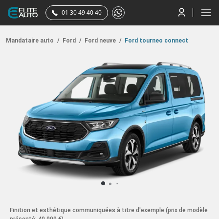
01 30 49 40 40
Mandataire auto
/
Ford
/
Ford neuve
/
Ford tourneo connect
Finition et esthétique communiquées à titre d'exemple
(prix de modèle
présenté: 40 999 €)