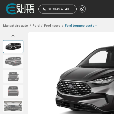
01 30 49 40 40
Mandataire auto
/
Ford
/
Ford neuve
/
Ford tourneo custom