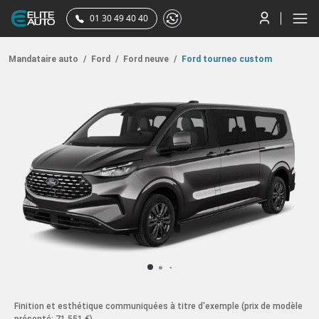
01 30 49 40 40
Mandataire auto
/
Ford
/
Ford neuve
/
Ford tourneo custom
Finition et esthétique communiquées à titre d'exemple
(prix de modèle
présenté: 71 551 €)