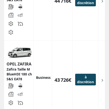
44 716€
discrétion
OPEL ZAFIRA
Zafira Taille M
BlueHDI 180 ch
à
Business
S&S EAT8
43 726€
discrétion