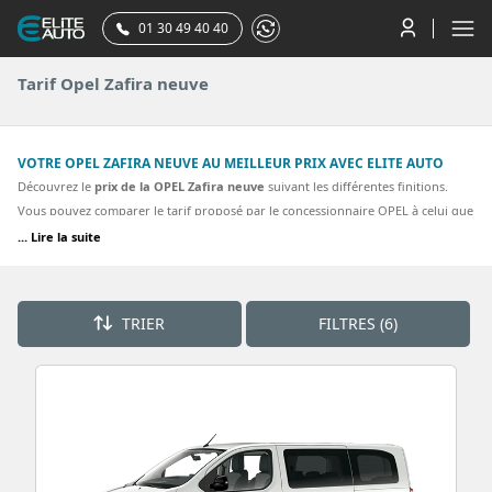
01 30 49 40 40
Tarif Opel Zafira neuve
VOTRE OPEL ZAFIRA NEUVE AU MEILLEUR PRIX AVEC ELITE AUTO
Découvrez le
prix de la OPEL Zafira neuve
suivant les différentes finitions.
Vous pouvez comparer le tarif proposé par le concessionnaire OPEL à celui que
vous pouvez obtenir en achetant votre opel zafira par votre mandataire OPEL.
... Lire la suite
La plupart des finitions de la Opel zafira sont proposées. Découvrez nos
meilleurs tarifs pour une ZAFIRA Business, Business Pack.
TRIER
FILTRES (6)