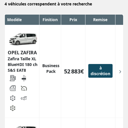
4
véhicules correspendent
à votre recherche
Modèle
Finition
Prix
Remise
OPEL ZAFIRA
Zafira Taille XL
BlueHDI 180 ch
Business
à
S&S EAT8
52 883€
Pack
discrétion