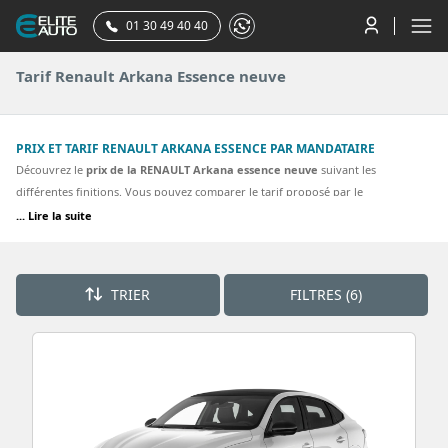
01 30 49 40 40
Tarif Renault Arkana Essence neuve
PRIX ET TARIF RENAULT ARKANA ESSENCE PAR MANDATAIRE
Découvrez le
prix de la RENAULT Arkana essence neuve
suivant les
différentes finitions. Vous pouvez comparer le tarif proposé par le
concessionnaire RENAULT à celui que vous pouvez obtenir en achetant votre
... Lire la suite
renault arkana par votre mandataire RENAULT. La plupart des finitions de la
Renault arkana essence sont proposées. Découvrez nos meilleurs tarifs pour
une ARKANA essence Evolution, Techno.
TRIER
FILTRES (6)