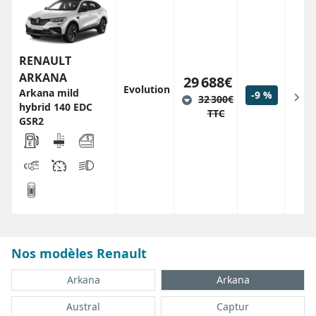
RENAULT
ARKANA
29 688€
Evolution
Arkana mild
-9 %
32 300€
hybrid 140 EDC
TTC
GSR2
Nos modèles Renault
Arkana
Arkana
Austral
Captur