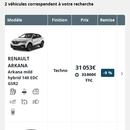
2
véhicules correspendent
à votre recherche
Modèle
Finition
Prix
Remise
RENAULT
ARKANA
31 053€
Techno
Arkana mild
-9 %
33 800€
hybrid 140 EDC
TTC
GSR2