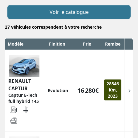
Voir le catalogue
27
véhicules correspendent
à votre recherche
Modèle
Finition
Prix
Remise
RENAULT
28546
CAPTUR
16 280€
Km,
Evolution
Captur E-Tech
2023
full hybrid 145