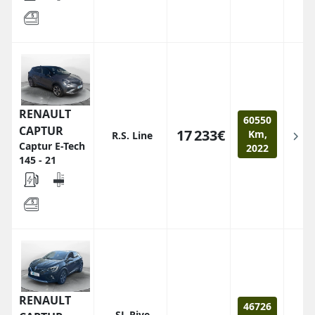
RENAULT
60550
CAPTUR
17 233€
Km,
R.S. Line
Captur E-Tech
2022
145 - 21
RENAULT
46726
SL Rive