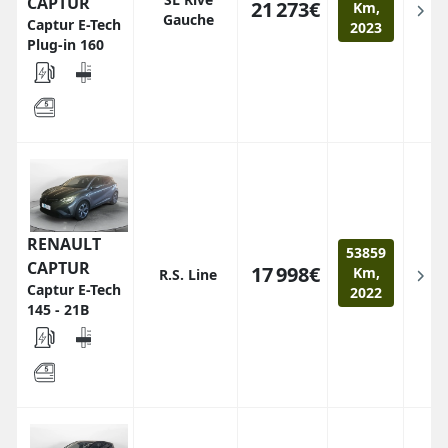
CAPTUR
21 273€
Km,
Gauche
Captur E-Tech
2023
Plug-in 160
RENAULT
53859
CAPTUR
17 998€
Km,
R.S. Line
Captur E-Tech
2022
145 - 21B