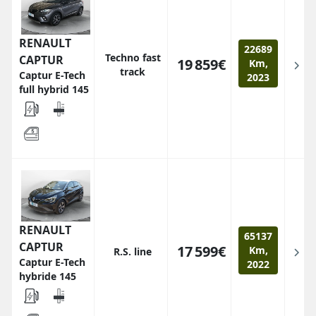
RENAULT
22689
Techno fast
CAPTUR
19 859€
Km,
track
Captur E-Tech
2023
full hybrid 145
RENAULT
65137
CAPTUR
17 599€
Km,
R.S. line
Captur E-Tech
2022
hybride 145