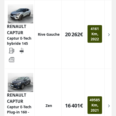
RENAULT
4161
CAPTUR
20 262€
Km,
Rive Gauche
Captur E-Tech
2022
hybride 145
RENAULT
49585
CAPTUR
16 401€
Km,
Zen
Captur E-Tech
2021
Plug-in 160 -