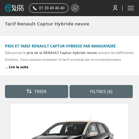
01 30 49 40 40
Tarif Renault Captur Hybride neuve
PRIX ET TARIF RENAULT CAPTUR HYBRIDE PAR MANDATAIRE
Découvrez le
prix de la RENAULT Captur hybride neuve
suivant les différentes
finitions. Vous pouvez comparer le tarif proposé par le concessionnaire
RENAULT à celui que vous pouvez obtenir en achetant votre renault captur par
... Lire la suite
votre mandataire RENAULT. La plupart des finitions de la Renault captur
hybride sont proposées. Découvrez nos meilleurs tarifs pour une CAPTUR
hybride E-Tech full hybrid 160 ch Evolution, E-Tech full hybrid 160 ch Techno.
TRIER
FILTRES (6)