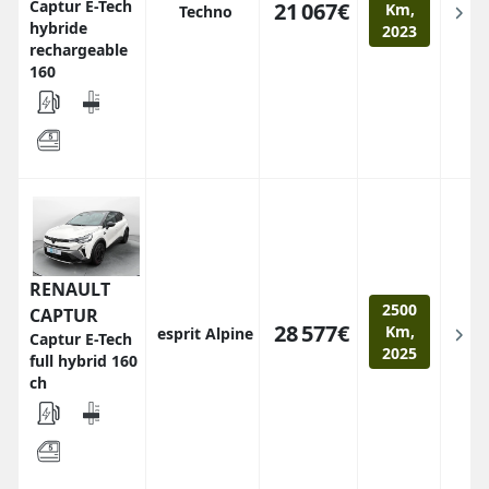
Captur E-Tech
21 067€
Km,
Techno
hybride
2023
rechargeable
160
RENAULT
2500
CAPTUR
28 577€
Km,
esprit Alpine
Captur E-Tech
2025
full hybrid 160
ch