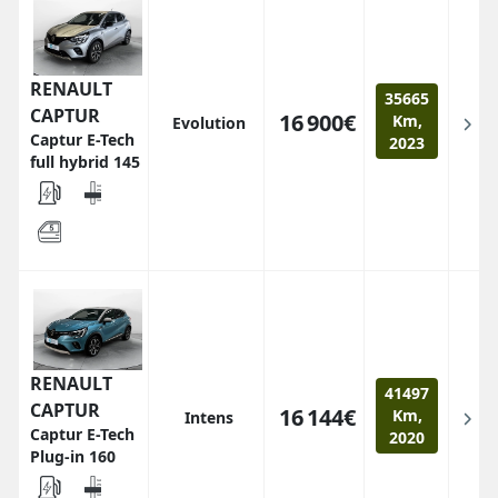
RENAULT
35665
CAPTUR
16 900€
Km,
Evolution
Captur E-Tech
2023
full hybrid 145
RENAULT
41497
CAPTUR
16 144€
Km,
Intens
Captur E-Tech
2020
Plug-in 160