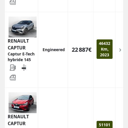
RENAULT
46432
CAPTUR
22 887€
Km,
Engineered
Captur E-Tech
2023
hybride 145
RENAULT
CAPTUR
51101