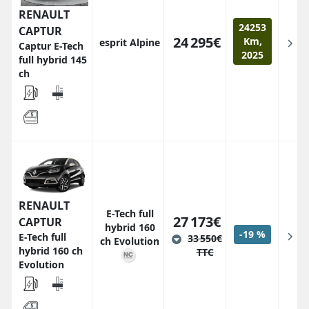
RENAULT
24253
CAPTUR
24 295€
Km,
esprit Alpine
Captur E-Tech
2025
full hybrid 145
ch
RENAULT
E-Tech full
27 173€
CAPTUR
hybrid 160
-19 %
E-Tech full
33 550€
ch Evolution
hybrid 160 ch
TTC
Evolution