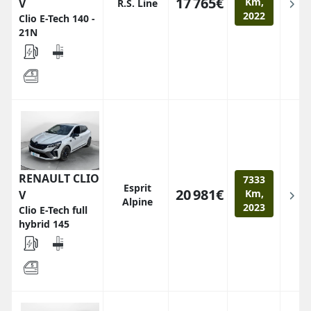
17 765€
Km,
V
R.S. Line
2022
Clio E-Tech 140 -
21N
RENAULT CLIO
7333
Esprit
20 981€
Km,
V
Alpine
2023
Clio E-Tech full
hybrid 145