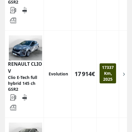
GSR2
RENAULT CLIO
17337
V
17 914€
Km,
Evolution
Clio E-Tech full
2025
hybrid 145 ch
GSR2