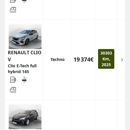
RENAULT CLIO
30303
19 374€
Km,
V
Techno
2025
Clio E-Tech full
hybrid 145