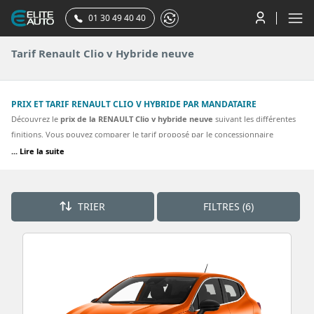
01 30 49 40 40
Tarif Renault Clio v Hybride neuve
PRIX ET TARIF RENAULT CLIO V HYBRIDE PAR MANDATAIRE
Découvrez le
prix de la RENAULT Clio v hybride neuve
suivant les différentes
finitions. Vous pouvez comparer le tarif proposé par le concessionnaire
RENAULT à celui que vous pouvez obtenir en achetant votre renault clio v par
... Lire la suite
votre mandataire RENAULT. La plupart des finitions de la Renault clio v hybride
sont proposées. Découvrez nos meilleurs tarifs pour une CLIO V hybride .
TRIER
FILTRES (6)