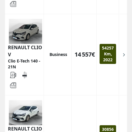
RENAULT CLIO
54257
14 557€
Km,
V
Business
2022
Clio E-Tech 140 -
21N
RENAULT CLIO
30856