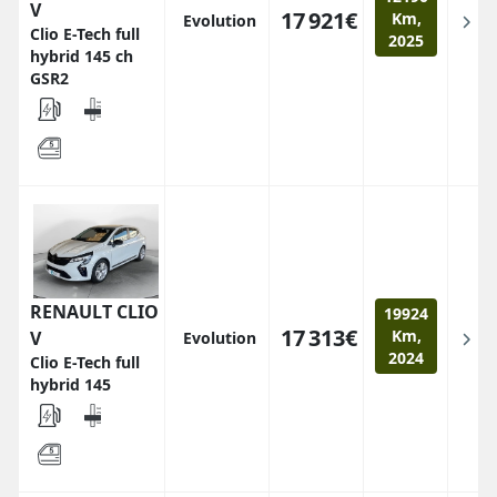
V
17 921€
Km,
Evolution
Clio E-Tech full
2025
hybrid 145 ch
GSR2
RENAULT CLIO
19924
17 313€
Km,
V
Evolution
2024
Clio E-Tech full
hybrid 145