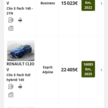
15 023€
Km,
V
Business
2022
Clio E-Tech 140 -
21N
RENAULT CLIO
16085
Esprit
22 405€
Km,
V
Alpine
2025
Clio E-Tech full
hybrid 145