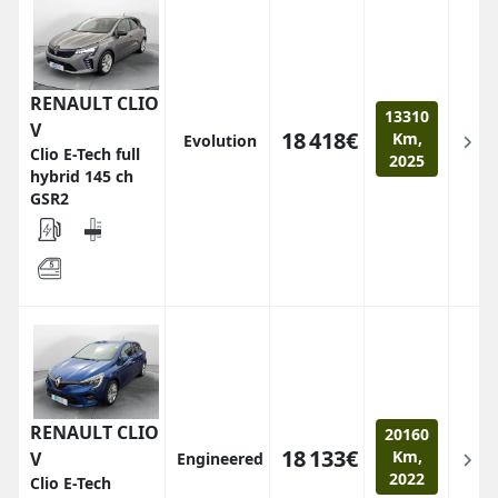
RENAULT CLIO
13310
V
18 418€
Km,
Evolution
Clio E-Tech full
2025
hybrid 145 ch
GSR2
RENAULT CLIO
20160
18 133€
Km,
V
Engineered
2022
Clio E-Tech