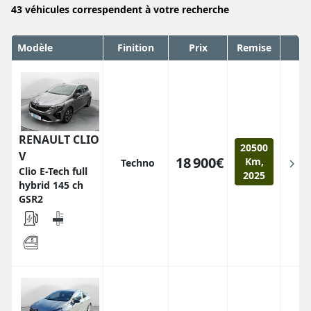
43
véhicules correspendent
à votre recherche
Modèle
Finition
Prix
Remise
RENAULT CLIO
20500
V
18 900€
Km,
Techno
Clio E-Tech full
2025
hybrid 145 ch
GSR2