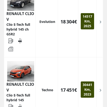
RENAULT CLIO
14517
V
18 304€
Km,
Evolution
Clio E-Tech full
2025
hybrid 145 ch
GSR2
RENAULT CLIO
30441
17 451€
Km,
V
Techno
2023
Clio E-Tech full
hybrid 145