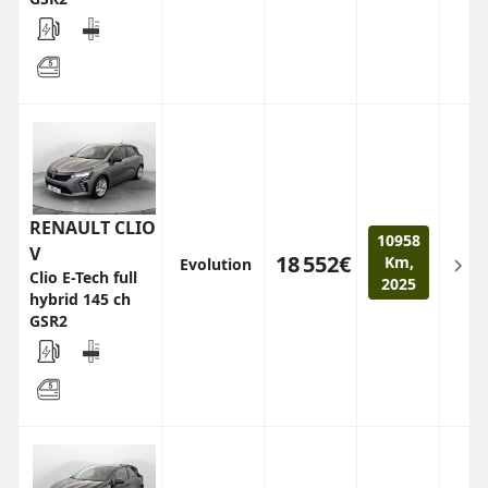
RENAULT CLIO
10958
V
18 552€
Km,
Evolution
Clio E-Tech full
2025
hybrid 145 ch
GSR2