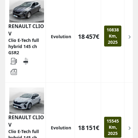
RENAULT CLIO
10838
V
18 457€
Km,
Evolution
Clio E-Tech full
2025
hybrid 145 ch
GSR2
RENAULT CLIO
15545
V
18 151€
Km,
Evolution
Clio E-Tech full
2025
hybrid 145 ch