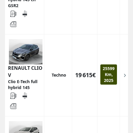
GSR2
RENAULT CLIO
25599
19 615€
Km,
V
Techno
2025
Clio E-Tech full
hybrid 145