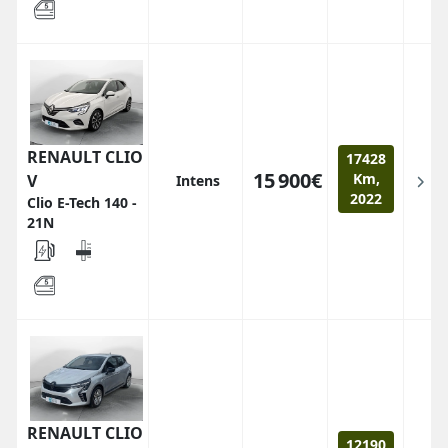
RENAULT CLIO
17428
15 900€
Km,
V
Intens
2022
Clio E-Tech 140 -
21N
RENAULT CLIO
12190