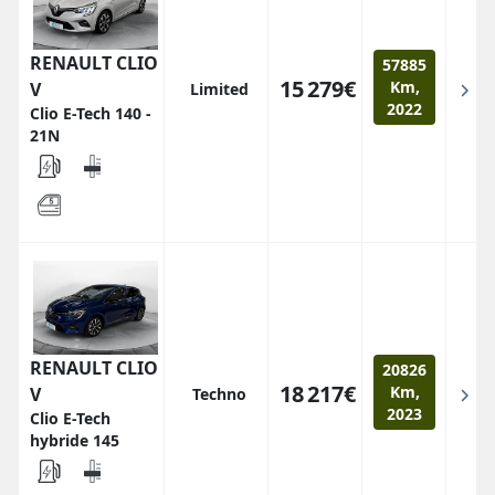
RENAULT CLIO
57885
15 279€
Km,
V
Limited
2022
Clio E-Tech 140 -
21N
RENAULT CLIO
20826
18 217€
Km,
V
Techno
2023
Clio E-Tech
hybride 145