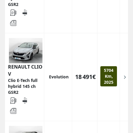
GSR2
RENAULT CLIO
5704
V
18 491€
Km,
Evolution
Clio E-Tech full
2025
hybrid 145 ch
GSR2