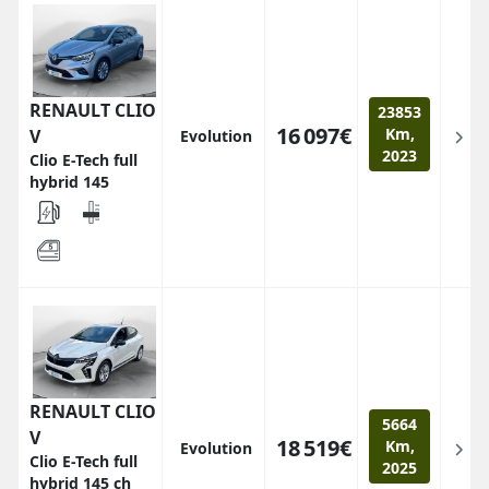
RENAULT CLIO
23853
16 097€
Km,
V
Evolution
2023
Clio E-Tech full
hybrid 145
RENAULT CLIO
5664
V
18 519€
Km,
Evolution
Clio E-Tech full
2025
hybrid 145 ch