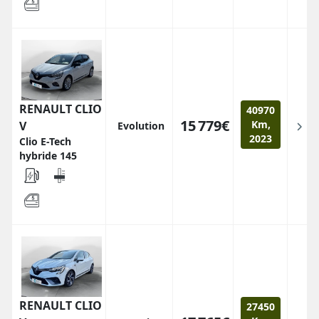
RENAULT CLIO
40970
15 779€
Km,
V
Evolution
2023
Clio E-Tech
hybride 145
RENAULT CLIO
27450