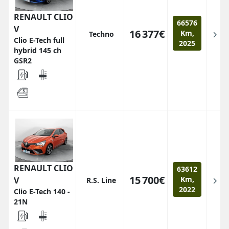
RENAULT CLIO
66576
V
16 377€
Km,
Techno
Clio E-Tech full
2025
hybrid 145 ch
GSR2
RENAULT CLIO
63612
15 700€
Km,
V
R.S. Line
2022
Clio E-Tech 140 -
21N