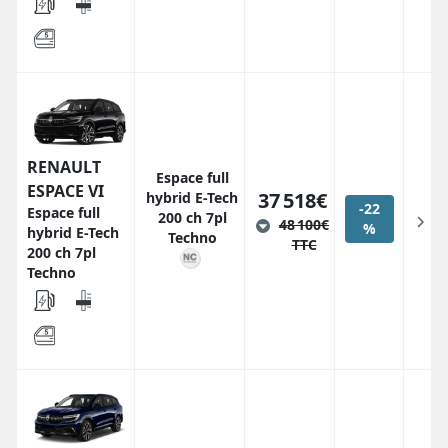
RENAULT
Espace full
ESPACE VI
37 518€
hybrid E-Tech
-22
Espace full
200 ch 7pl
48 100€
%
hybrid E-Tech
Techno
TTC
200 ch 7pl
Techno