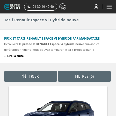
01 30 49 40 40
Tarif Renault Espace vi Hybride neuve
PRIX ET TARIF RENAULT ESPACE VI HYBRIDE PAR MANDATAIRE
Découvrez le
prix de la RENAULT Espace vi hybride neuve
suivant les
différentes finitions. Vous pouvez comparer le tarif proposé par le
concessionnaire RENAULT à celui que vous pouvez obtenir en achetant votre
... Lire la suite
renault espace vi par votre mandataire RENAULT. La plupart des finitions de la
Renault espace vi hybride sont proposées. Découvrez nos meilleurs tarifs pour
une ESPACE VI hybride Espace full hybrid E-Tech 200 ch 7pl Esprit Alpine, Espace
TRIER
FILTRES (6)
full hybrid E-Tech 200 ch 7pl Techno, Esprit Alpine, Iconic, Techno.