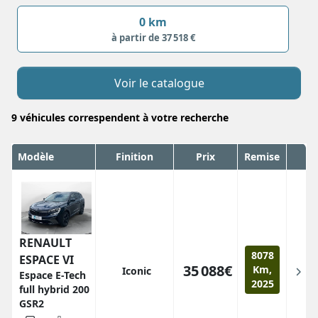
0 km
à partir de 37 518 €
Voir le catalogue
9
véhicules correspendent
à votre recherche
Modèle
Finition
Prix
Remise
RENAULT
8078
ESPACE VI
35 088€
Km,
Iconic
Espace E-Tech
2025
full hybrid 200
GSR2