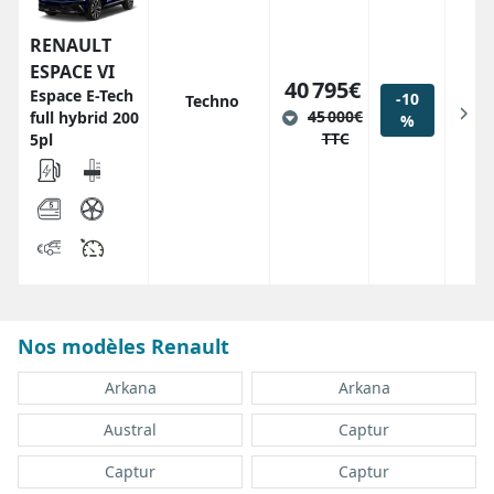
RENAULT
ESPACE VI
40 795€
Espace E-Tech
-10
Techno
45 000€
full hybrid 200
%
TTC
5pl
Nos modèles Renault
Arkana
Arkana
Austral
Captur
Captur
Captur