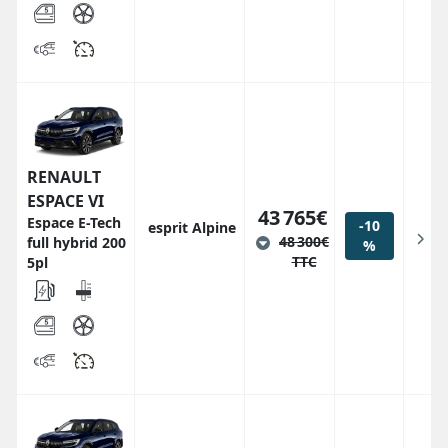
RENAULT
ESPACE VI
43 765€
Espace E-Tech
-10
esprit Alpine
48 300€
full hybrid 200
%
TTC
5pl