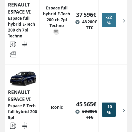
RENAULT
Espace full
ESPACE VI
37 596€
hybrid E-Tech
-22
Espace full
200 ch 7pl
48 200€
%
hybrid E-Tech
Techno
TTC
200 ch 7pl
Techno
RENAULT
ESPACE VI
45 565€
Espace E-Tech
-10
Iconic
50 300€
full hybrid 200
%
TTC
5pl