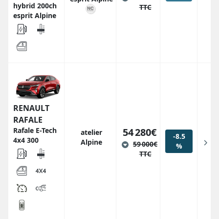
hybrid 200ch
TTC
esprit Alpine
RENAULT
RAFALE
Rafale E-Tech
54 280€
atelier
-8.5
4x4 300
Alpine
59 000€
%
TTC