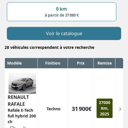
0 km
à partir de 37 880 €
Voir le catalogue
28
véhicules correspendent
à votre recherche
Modèle
Finition
Prix
Remise
RENAULT
27000
RAFALE
31 900€
Km,
Techno
Rafale E-Tech
2025
full hybrid 200
ch