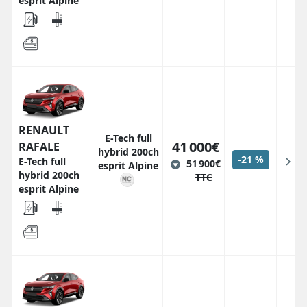
esprit Alpine
RENAULT
E-Tech full
41 000€
RAFALE
hybrid 200ch
-21 %
E-Tech full
51 900€
esprit Alpine
hybrid 200ch
TTC
esprit Alpine