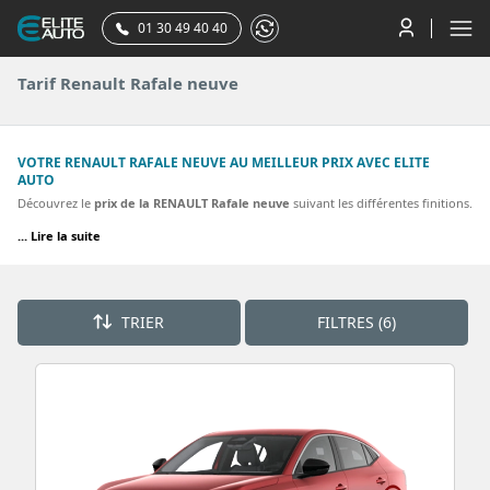
01 30 49 40 40
Tarif Renault Rafale neuve
VOTRE RENAULT RAFALE NEUVE AU MEILLEUR PRIX AVEC ELITE
AUTO
Découvrez le
prix de la RENAULT Rafale neuve
suivant les différentes finitions.
Vous pouvez comparer le tarif proposé par le concessionnaire RENAULT à celui
... Lire la suite
que vous pouvez obtenir en achetant votre renault rafale par votre mandataire
RENAULT. La plupart des finitions de la Renault rafale sont proposées.
Découvrez nos meilleurs tarifs pour une RAFALE Atelier Alpine, E-Tech full
TRIER
FILTRES (6)
hybrid 200ch esprit Alpine, E-Tech full hybrid 200ch Techno.