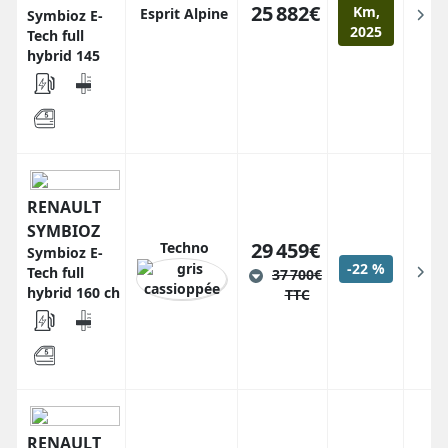
25 882€
Km,
Esprit Alpine
Symbioz E-
2025
Tech full
hybrid 145
RENAULT
SYMBIOZ
29 459€
Techno
Symbioz E-
-22 %
Tech full
37 700€
hybrid 160 ch
TTC
RENAULT