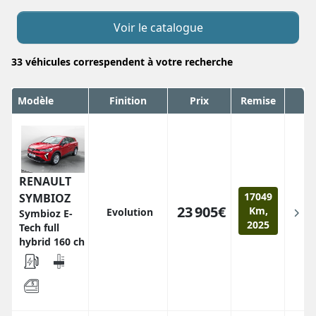
Voir le catalogue
33
véhicules correspendent
à votre recherche
Modèle
Finition
Prix
Remise
RENAULT
17049
SYMBIOZ
23 905€
Km,
Evolution
Symbioz E-
2025
Tech full
hybrid 160 ch