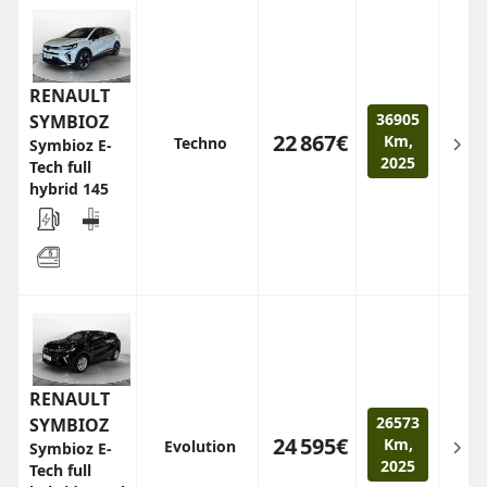
RENAULT
36905
SYMBIOZ
22 867€
Km,
Techno
Symbioz E-
2025
Tech full
hybrid 145
RENAULT
26573
SYMBIOZ
24 595€
Km,
Evolution
Symbioz E-
2025
Tech full