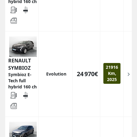
hybrid 160 ch
RENAULT
21916
SYMBIOZ
24 970€
Km,
Evolution
Symbioz E-
2025
Tech full
hybrid 160 ch