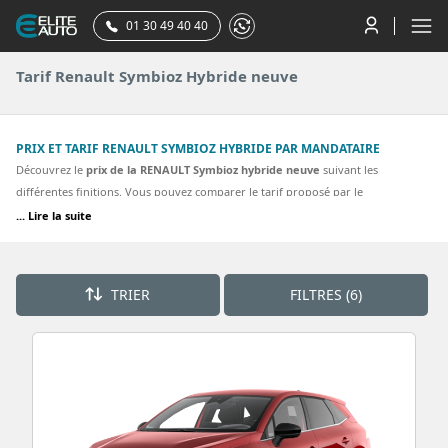
01 30 49 40 40
Tarif Renault Symbioz Hybride neuve
PRIX ET TARIF RENAULT SYMBIOZ HYBRIDE PAR MANDATAIRE
Découvrez le
prix de la RENAULT Symbioz hybride neuve
suivant les
différentes finitions. Vous pouvez comparer le tarif proposé par le
concessionnaire RENAULT à celui que vous pouvez obtenir en achetant votre
... Lire la suite
renault symbioz par votre mandataire RENAULT. La plupart des finitions de la
Renault symbioz hybride sont proposées. Découvrez nos meilleurs tarifs pour
une SYMBIOZ hybride E-Tech full hybrid 160 ch Techno, Techno.
TRIER
FILTRES (6)