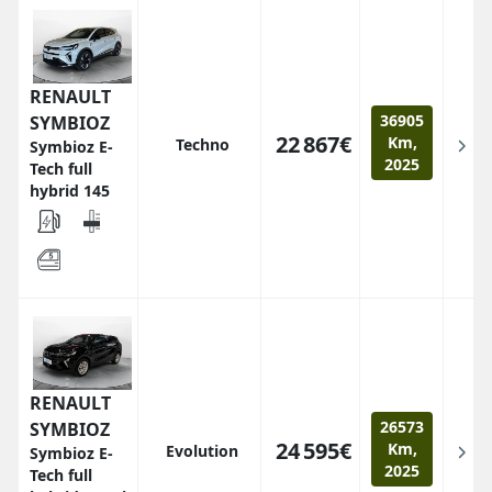
RENAULT
36905
SYMBIOZ
22 867€
Km,
Techno
Symbioz E-
2025
Tech full
hybrid 145
RENAULT
26573
SYMBIOZ
24 595€
Km,
Evolution
Symbioz E-
2025
Tech full