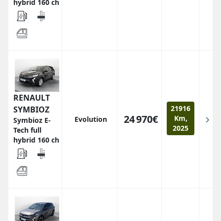
hybrid 160 ch
RENAULT
21916
SYMBIOZ
24 970€
Km,
Evolution
Symbioz E-
2025
Tech full
hybrid 160 ch