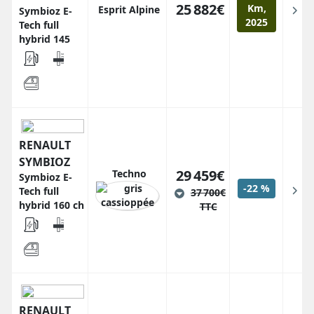
25 882€
Km,
Esprit Alpine
Symbioz E-
2025
Tech full
hybrid 145
RENAULT
SYMBIOZ
29 459€
Techno
Symbioz E-
-22 %
Tech full
37 700€
hybrid 160 ch
TTC
RENAULT