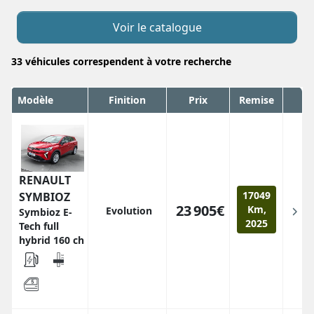
Voir le catalogue
33
véhicules correspendent
à votre recherche
Modèle
Finition
Prix
Remise
RENAULT
17049
SYMBIOZ
23 905€
Km,
Evolution
Symbioz E-
2025
Tech full
hybrid 160 ch