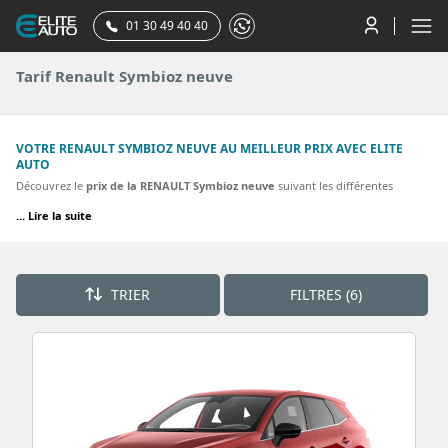
01 30 49 40 40
Tarif Renault Symbioz neuve
VOTRE RENAULT SYMBIOZ NEUVE AU MEILLEUR PRIX AVEC ELITE
AUTO
Découvrez le
prix de la RENAULT Symbioz neuve
suivant les différentes
finitions. Vous pouvez comparer le tarif proposé par le concessionnaire
... Lire la suite
RENAULT à celui que vous pouvez obtenir en achetant votre renault symbioz
par votre mandataire RENAULT. La plupart des finitions de la Renault symbioz
sont proposées. Découvrez nos meilleurs tarifs pour une SYMBIOZ E-Tech full
TRIER
FILTRES (6)
hybrid 160 ch Techno, Techno.