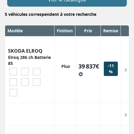
5
véhicules correspendent
à votre recherche
Modèle
Finition
Prix
Remise
SKODA ELROQ
Elroq 286 ch Batterie
85
39 837€
-11
Plus
%