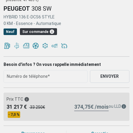
PEUGEOT
308 SW
HYBRID 136 E-DCS6 STYLE
0 KM -
Essence -
Automatique
Sur commande
Neuf
Besoin d'infos ? On vous rappelle immédiatement
ENVOYER
Prix TTC
374,75€ /mois
31 217 €
ou
LLD
33 250€
- 7,0 %