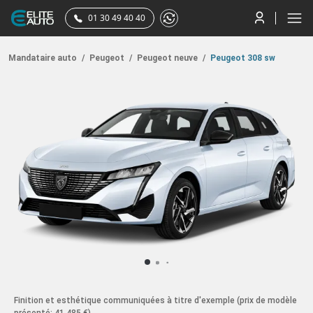
01 30 49 40 40
Mandataire auto
/
Peugeot
/
Peugeot neuve
/
Peugeot 308 sw
Finition et esthétique communiquées à titre d'exemple
(prix de modèle
présenté: 41 485 €)