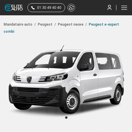
01 30 49 40 40
Mandataire auto
/
Peugeot
/
Peugeot neuve
/
Peugeot e-expert
combi