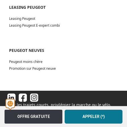
LEASING PEUGEOT
Leasing Peugeot
Leasing Peugeot E-expert combi
PEUGEOT NEUVES
Peugeot moins chère
Promotion sur Peugeot neuve
Pour les trajets courts, privilégiez la marche ou le vélo.
#SeDéplacerMoinsPolluer
© 2026 - Tous droits réservés S.A.S au capital de 1 000 000€
OFFRE GRATUITE
APPELER (*)
11 Rue de l'Orme, 91540 Fontenay-le-Vicomte