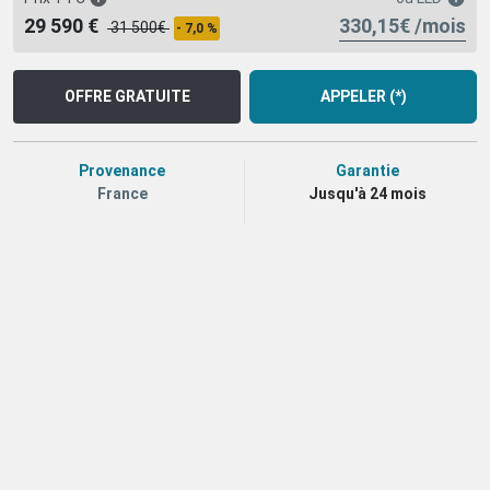
330,15€ /mois
29 590 €
31 500€
- 7,0 %
OFFRE GRATUITE
APPELER (*)
Provenance
Garantie
France
Jusqu'à 24 mois