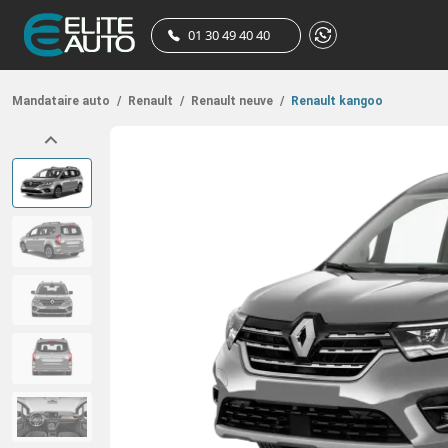
01 30 49 40 40
Mandataire auto
/
Renault
/
Renault neuve
/
Renault kangoo