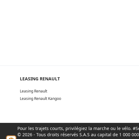
LEASING RENAULT
Leasing Renault
Leasing Renault Kangoo
Pour les trajets courts, privilégiez la marche ou le vélo.
© 2026 - Tous droits réservés S.A.S au capital de 1 000 0