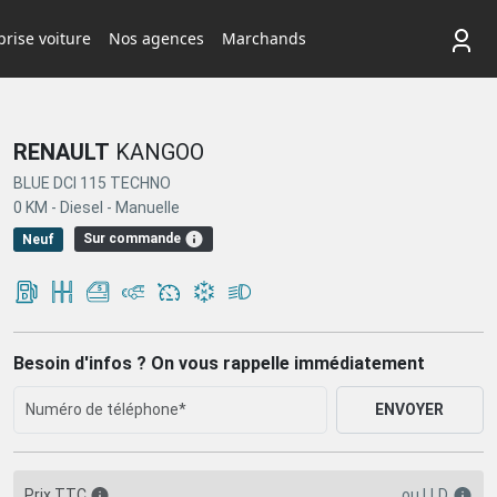
rise voiture
Nos agences
Marchands
RENAULT
KANGOO
BLUE DCI 115 TECHNO
0 KM -
Diesel -
Manuelle
Sur commande
Neuf
Besoin d'infos ? On vous rappelle immédiatement
ENVOYER
ou
LLD
Prix TTC