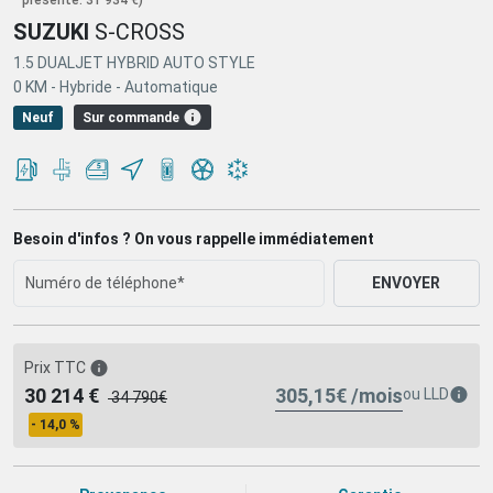
SUZUKI
S-CROSS
1.5 DUALJET HYBRID AUTO STYLE
0 KM -
Hybride -
Automatique
Sur commande
Neuf
Besoin d'infos ? On vous rappelle immédiatement
ENVOYER
Prix TTC
305,15€ /mois
30 214 €
ou
LLD
34 790€
- 14,0 %