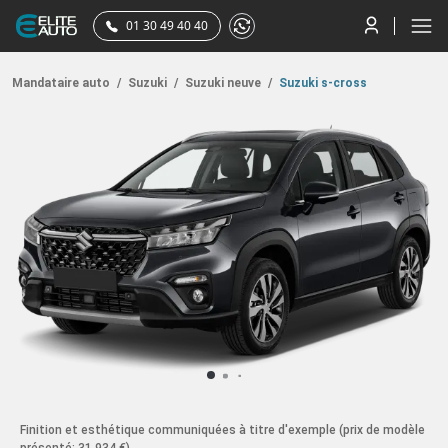
01 30 49 40 40
Mandataire auto
/
Suzuki
/
Suzuki neuve
/
Suzuki s-cross
Finition et esthétique communiquées à titre d'exemple
(prix de modèle
présenté: 31 934 €)