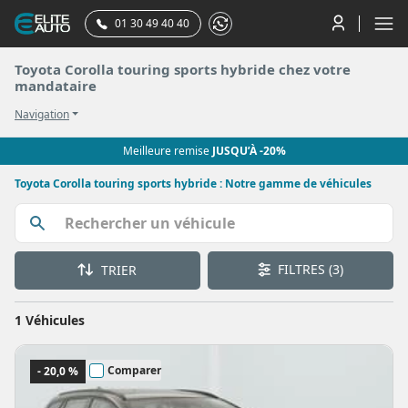
01 30 49 40 40
Toyota Corolla touring sports hybride chez votre
mandataire
Navigation
Meilleure remise
JUSQU’À -20%
Toyota Corolla touring sports hybride : Notre gamme de véhicules
FILTRES
(3)
TRIER
1 Véhicules
Comparer
- 20,0 %