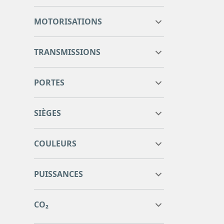
0
0
MOTORISATIONS
TRANSMISSIONS
PORTES
SIÈGES
COULEURS
0
0
PUISSANCES
0
0
0
0
CO₂