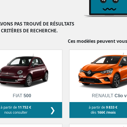
VONS PAS TROUVÉ DE RÉSULTATS
 CRITÈRES DE RECHERCHE.
Ces modèles peuvent vous
FIAT
500
RENAULT
Clio v
à partir de
11 752 €
❯
à partir de
9 833 €
nous consulter
dès
166€ /mois