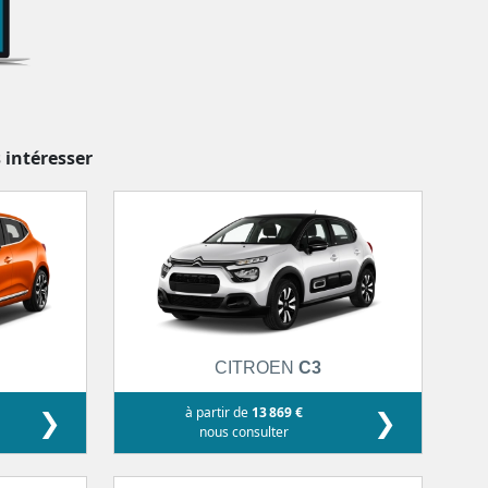
 intéresser
CITROEN
C3
❯
à partir de
13 869 €
❯
nous consulter