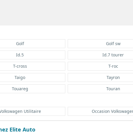
Golf
Golf sw
Id.5
Id.7 tourer
T-cross
T-roc
Taigo
Tayron
Touareg
Touran
Volkswagen Utilitaire
Occasion Volkswage
ez Elite Auto