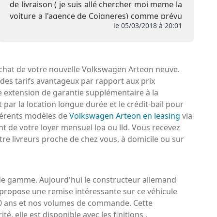
de livraison ( je suis allé chercher moi meme la
voiture a l'agence de Coigneres) comme prévu
le 05/03/2018 à 20:01
initialement , de plus pas de remise de l
extension de garantie ni de la carte Club
chat de votre nouvelle Volkswagen Arteon neuve.
 des tarifs avantageux par rapport aux prix
 extension de garantie supplémentaire à la
ar la location longue durée et le crédit-bail pour
fférents modèles de
Volkswagen Arteon en leasing
via
t de votre loyer mensuel loa ou lld. Vous recevez
re livreurs proche de chez vous, à domicile ou sur
 de gamme. Aujourd'hui le constructeur allemand
propose une remise intéressante sur ce véhicule
 20 ans et nos volumes de commande. Cette
elle est disponible avec les finitions .