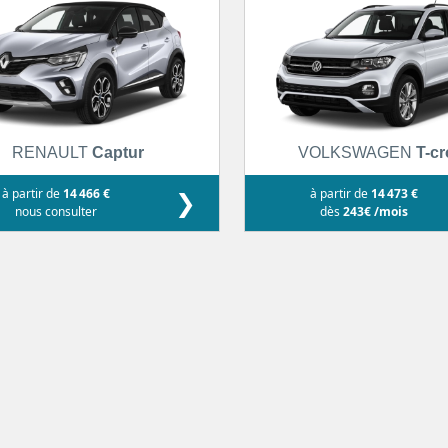
RENAULT
Captur
VOLKSWAGEN
T-c
à partir de
14 466 €
❯
à partir de
14 473 €
nous consulter
dès
243€ /mois