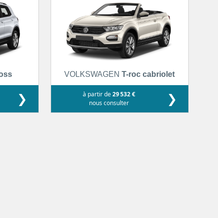
ross
VOLKSWAGEN
T-roc cabriolet
❯
à partir de
29 532 €
❯
nous consulter