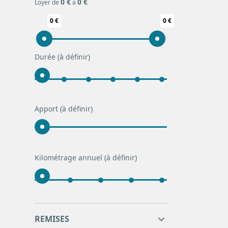
0 €
0 €
Loyer de
à
0 €
0 €
Durée
(à définir)
Apport
(à définir)
Kilométrage annuel
(à définir)
0
0
REMISES