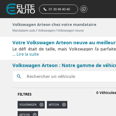
01 30 49 40 40
Volkswagen Arteon chez votre mandataire
Mandataire auto
/
Volkswagen
/
Volkswagen neuve
Votre Volkswagen Arteon neuve au meilleur p
Le défi était de taille, mais Volkswagen l’a parfai
... Lire la suite
performances exceptionnelles d’une voiture de sport 
agréables, dans ce petit monstre de la route aux allur
Volkswagen Arteon : Notre gamme de véhic
R-Line. Toutes sont dotées des dernières avancées
caméra multifonction qui se charge de lire les pannea
révèle particulièrement efficace pour éviter les coll
Niveau moteur, elle propose des motorisations esse
neuve est proposée en boîte automatique DSG 7 rapp
0 Véhicule
FILTRES
ligne de toit fuyante, une plus grande habitabilité
capacité.
VOLKSWAGEN
ARTEON
ARTEON