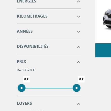
ÉNERGIES
0
0
KILOMÉTRAGES
0
0
ANNÉES
DISPONIBILITÉS
PRIX
0 €
0 €
De
à
0 €
0 €
LOYERS