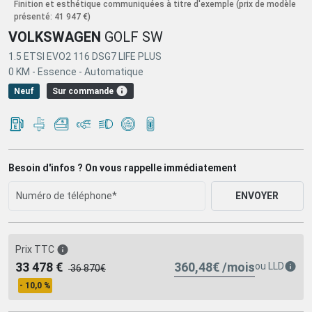
Finition et esthétique communiquées à titre d'exemple
(prix de modèle
présenté: 41 947 €)
VOLKSWAGEN
GOLF SW
1.5 ETSI EVO2 116 DSG7 LIFE PLUS
0 KM -
Essence -
Automatique
Sur commande
Neuf
Besoin d'infos ? On vous rappelle immédiatement
ENVOYER
Prix TTC
360,48€ /mois
33 478 €
ou
LLD
36 870€
- 10,0 %