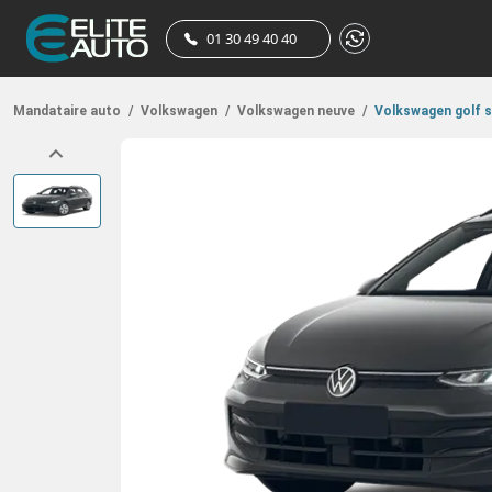
01 30 49 40 40
Mandataire auto
/
Volkswagen
/
Volkswagen neuve
/
Volkswagen golf 