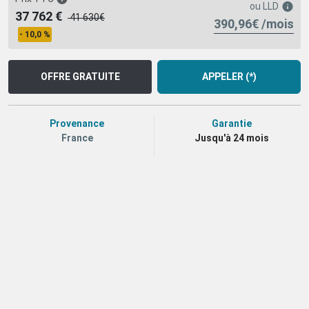
ou
LLD
37 762 €
41 630€
390,96€ /mois
- 10,0 %
OFFRE GRATUITE
APPELER (*)
Provenance
Garantie
France
Jusqu'à 24 mois