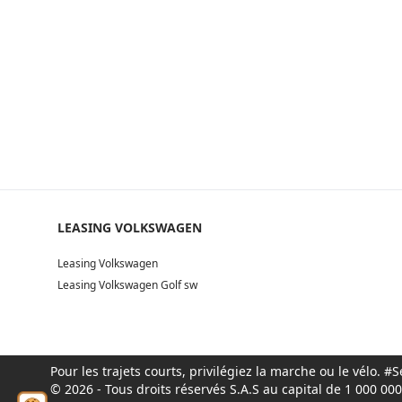
LEASING VOLKSWAGEN
Leasing Volkswagen
Leasing Volkswagen Golf sw
Pour les trajets courts, privilégiez la marche ou le vélo.
© 2026 - Tous droits réservés S.A.S au capital de 1 000 0