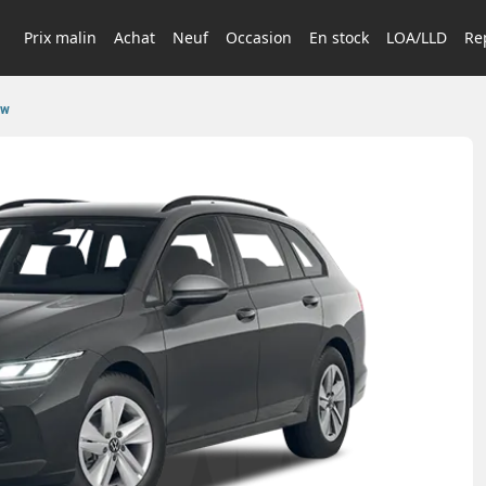
Prix malin
Achat
Neuf
Occasion
En stock
LOA/LLD
Rep
sw