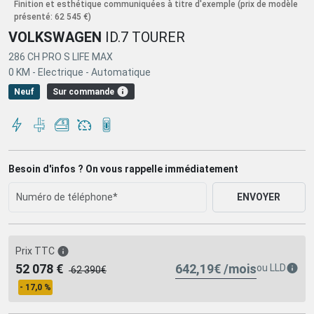
Finition et esthétique communiquées à titre d'exemple
(prix de modèle
présenté: 62 545 €)
VOLKSWAGEN
ID.7 TOURER
286 CH PRO S LIFE MAX
0 KM -
Electrique -
Automatique
Sur commande
Neuf
Besoin d'infos ? On vous rappelle immédiatement
ENVOYER
Prix TTC
642,19€ /mois
52 078 €
ou
LLD
62 390€
- 17,0 %