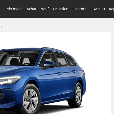
Prix malin
Achat
Neuf
Occasion
En stock
LOA/LLD
Rep
at