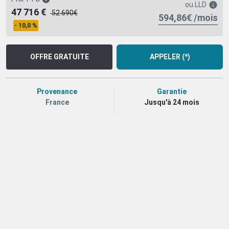
ou
LLD
47 716 €
52 690€
594,86€ /mois
- 10,0 %
OFFRE GRATUITE
APPELER (*)
Provenance
Garantie
France
Jusqu'à 24 mois