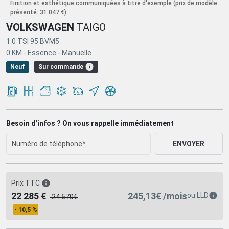
Finition et esthétique communiquées à titre d'exemple
(prix de modèle
présenté: 31 047 €)
VOLKSWAGEN
TAIGO
1.0 TSI 95 BVM5
0 KM -
Essence -
Manuelle
Sur commande
Neuf
Besoin d'infos ? On vous rappelle immédiatement
ENVOYER
Prix TTC
245,13€ /mois
22 285 €
ou
LLD
24 570€
- 10,5 %