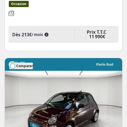
Occasion
Prix T.T.C
Dès
213€
/ mois
i
11 990€
Comparer