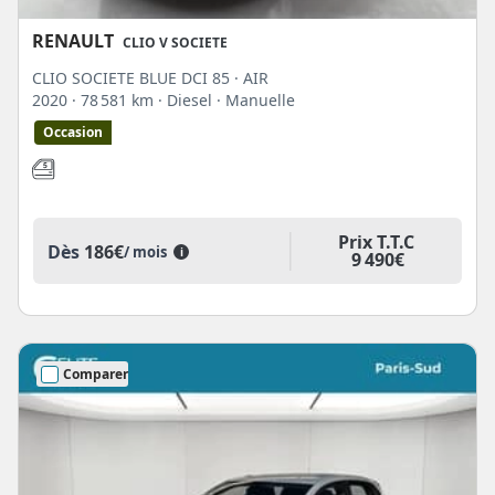
RENAULT
CLIO V SOCIETE
CLIO SOCIETE BLUE DCI 85 · AIR
2020
· 78 581 km
· Diesel
· Manuelle
Occasion
Prix T.T.C
Dès
186€
/ mois
i
9 490€
Comparer