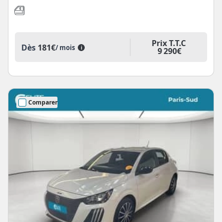
Prix T.T.C
Dès
181€
/ mois
i
9 290€
Comparer