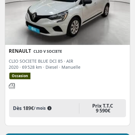
RENAULT
CLIO V SOCIETE
CLIO SOCIETE BLUE DCI 85 · AIR
2020
· 69 528 km
· Diesel
· Manuelle
Occasion
Prix T.T.C
Dès
189€
/ mois
i
9 590€