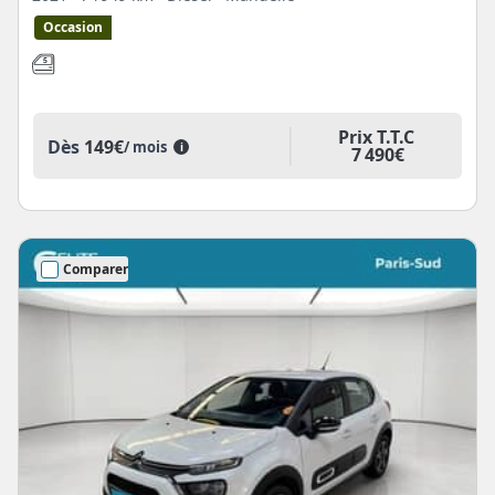
Occasion
Prix T.T.C
Dès
149€
/ mois
i
7 490€
Comparer