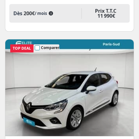
Prix T.T.C
Dès
200€
/ mois
i
11 990€
Comparer
TOP DEAL