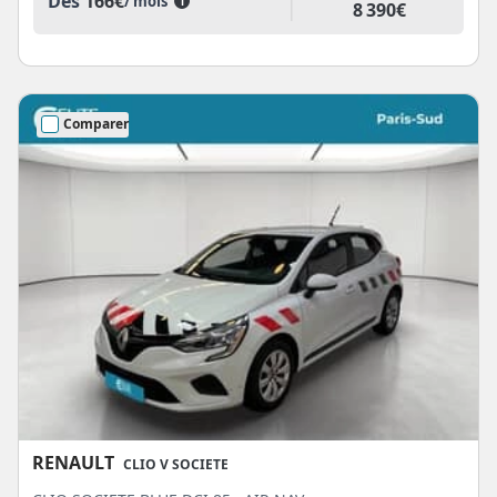
Dès
166€
/ mois
i
8 390€
Comparer
RENAULT
CLIO V SOCIETE