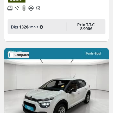
Prix T.T.C
Dès
132€
/ mois
i
8 990€
Comparer