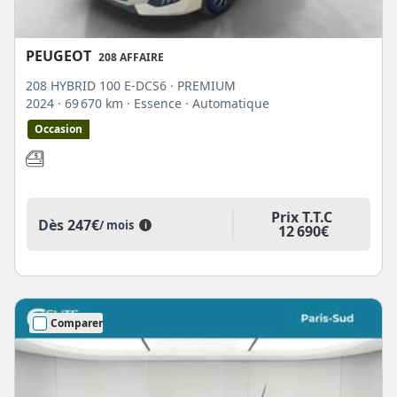
PEUGEOT
208 AFFAIRE
208 HYBRID 100 E-DCS6 · PREMIUM
2024
· 69 670 km
· Essence
· Automatique
Occasion
Prix T.T.C
Dès
247€
/ mois
i
12 690€
Comparer