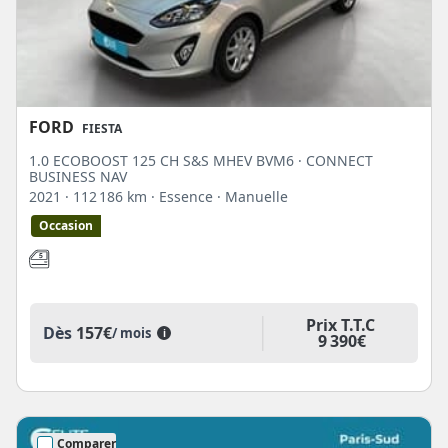
FORD
FIESTA
1.0 ECOBOOST 125 CH S&S MHEV BVM6 · CONNECT
BUSINESS NAV
2021
· 112 186 km
· Essence
· Manuelle
Occasion
Prix T.T.C
Dès
157€
/ mois
i
9 390€
Comparer