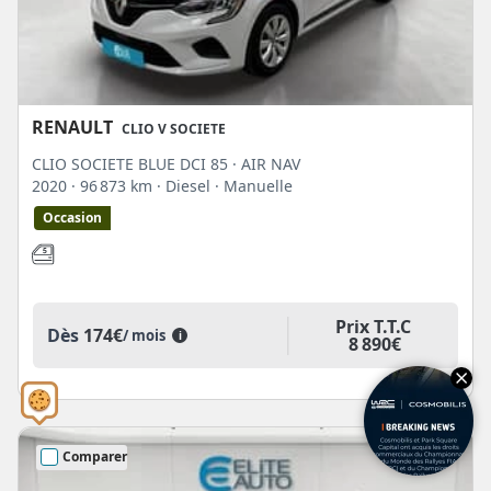
RENAULT
CLIO V SOCIETE
CLIO SOCIETE BLUE DCI 85 · AIR NAV
2020
· 96 873 km
· Diesel
· Manuelle
Occasion
Prix T.T.C
Dès
174€
/ mois
i
8 890€
Comparer