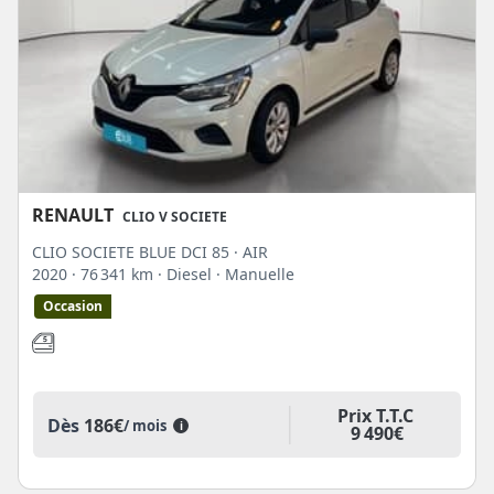
RENAULT
CLIO V SOCIETE
CLIO SOCIETE BLUE DCI 85 · AIR
2020
· 76 341 km
· Diesel
· Manuelle
Occasion
Prix T.T.C
Dès
186€
/ mois
i
9 490€