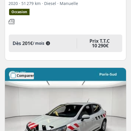
2020
· 51 279 km
· Diesel
· Manuelle
Occasion
Prix T.T.C
Dès
201€
/ mois
i
10 290€
Comparer