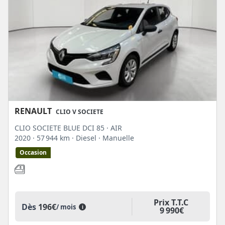
RENAULT
CLIO V SOCIETE
CLIO SOCIETE BLUE DCI 85 · AIR
2020
· 57 944 km
· Diesel
· Manuelle
Occasion
Prix T.T.C
Dès
196€
/ mois
i
9 990€