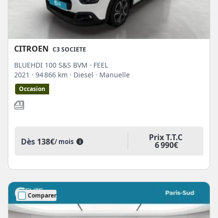
CITROEN
C3 SOCIETE
BLUEHDI 100 S&S BVM · FEEL
2021
· 94 866 km
· Diesel
· Manuelle
Occasion
Prix T.T.C
Dès
138€
/ mois
i
6 990€
Comparer