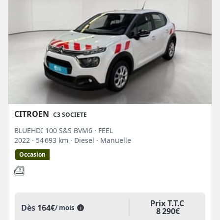
CITROEN
C3 SOCIETE
BLUEHDI 100 S&S BVM6 · FEEL
2022
· 54 693 km
· Diesel
· Manuelle
Occasion
Prix T.T.C
Dès
164€
/ mois
i
8 290€