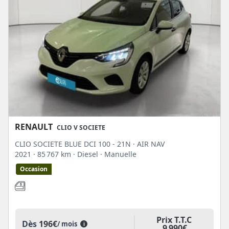
RENAULT
CLIO V SOCIETE
CLIO SOCIETE BLUE DCI 100 - 21N · AIR NAV
2021
· 85 767 km
· Diesel
· Manuelle
Occasion
Prix T.T.C
Dès
196€
/ mois
i
9 990€