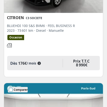
CITROEN
C3 SOCIETE
BLUEHDI 100 S&S BVM6 · FEEL BUSINESS R
2023
· 73 601 km
· Diesel
· Manuelle
Occasion
Prix T.T.C
Dès
176€
/ mois
i
8 990€
Comparer