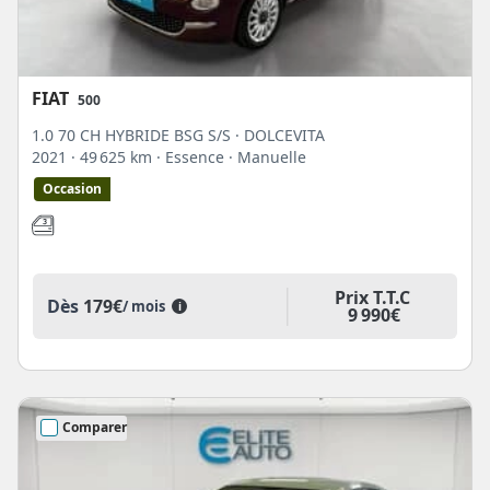
FIAT
500
1.0 70 CH HYBRIDE BSG S/S · DOLCEVITA
2021
· 49 625 km
· Essence
· Manuelle
Occasion
Prix T.T.C
Dès
179€
/ mois
i
9 990€
Comparer