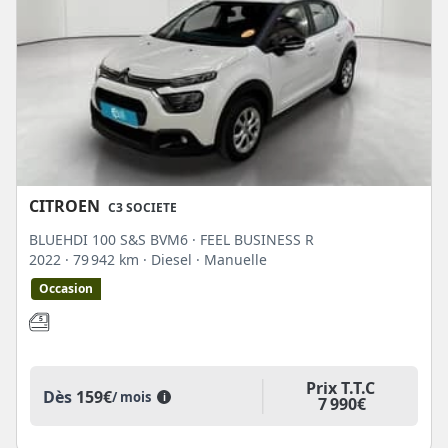
CITROEN
C3 SOCIETE
BLUEHDI 100 S&S BVM6 · FEEL BUSINESS R
2022
· 79 942 km
· Diesel
· Manuelle
Occasion
Prix T.T.C
Dès
159€
/ mois
i
7 990€