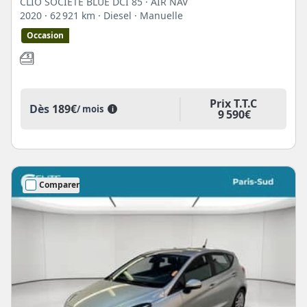
CLIO SOCIETE BLUE DCI 85 · AIR NAV
2020
· 62 921 km
· Diesel
· Manuelle
Occasion
Prix T.T.C
Dès
189€
/ mois
i
9 590€
Comparer