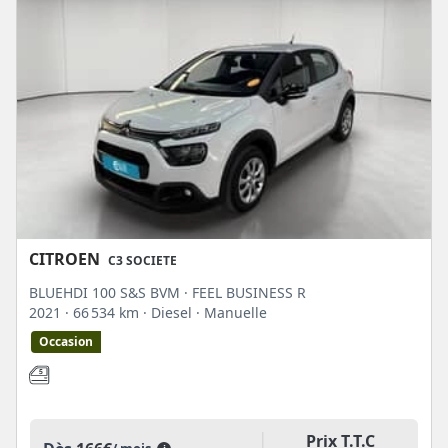
CITROEN
C3 SOCIETE
BLUEHDI 100 S&S BVM · FEEL BUSINESS R
2021
· 66 534 km
· Diesel
· Manuelle
Occasion
Prix T.T.C