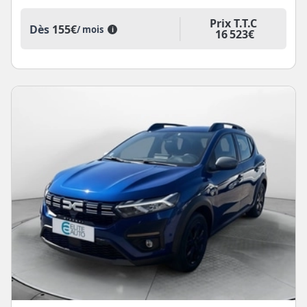
Prix T.T.C
Dès
155€
/ mois
i
16 523€