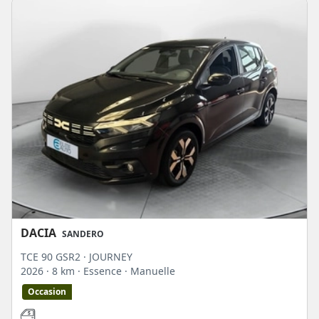
DACIA
SANDERO
TCE 90 GSR2 · JOURNEY
2026
· 8 km
· Essence
· Manuelle
Occasion