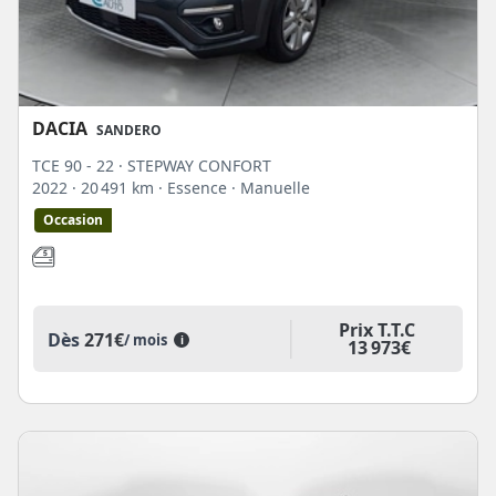
DACIA
SANDERO
TCE 90 - 22 · STEPWAY CONFORT
2022
· 20 491 km
· Essence
· Manuelle
Occasion
Prix T.T.C
Dès
271€
/ mois
i
13 973€