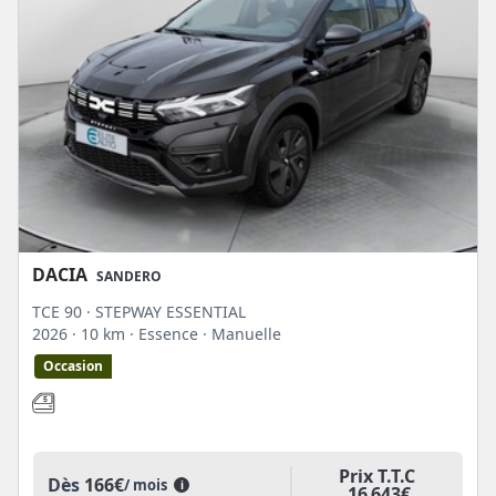
DACIA
SANDERO
TCE 90 · STEPWAY ESSENTIAL
2026
· 10 km
· Essence
· Manuelle
Occasion
Prix T.T.C
Dès
166€
/ mois
i
16 643€