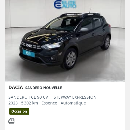
Journey ;
Extreme.
Quelle que soit sa motorisation (essence, diesel ou GPL), vous apprécierez
sa/ses :
fonctionnalité : grand écran tactile 8", console centrale
ergonomique et climatisation automatique ;
technologie : caméra multi-vues, réplication
smartphone et carte mains libres ;
systèmes multimédias : pour disposer plus facilement
du GPS, du téléphone, de la radio, des applications,
etc. ;
polyvalence : système 4x4 Monitor, garde au sol de 214
mm et pneus 4 saisons.
DACIA
SANDERO NOUVELLE
SANDERO TCE 90 CVT · STEPWAY EXPRESSION
2023
· 5 302 km
· Essence
· Automatique
Occasion