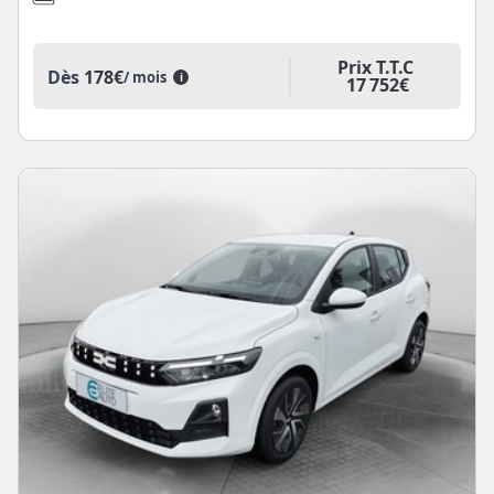
Prix T.T.C
Dès
178€
/ mois
i
17 752€