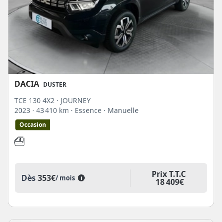
DACIA
DUSTER
TCE 130 4X2 · JOURNEY
2023
· 43 410 km
· Essence
· Manuelle
Occasion
Prix T.T.C
Dès
353€
/ mois
i
18 409€