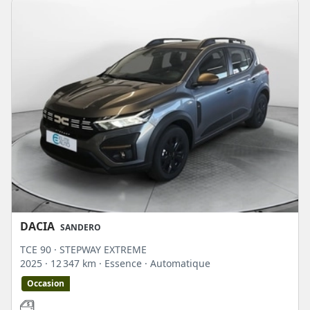
DACIA
SANDERO
TCE 90 · STEPWAY EXTREME
2025
· 12 347 km
· Essence
· Automatique
Occasion