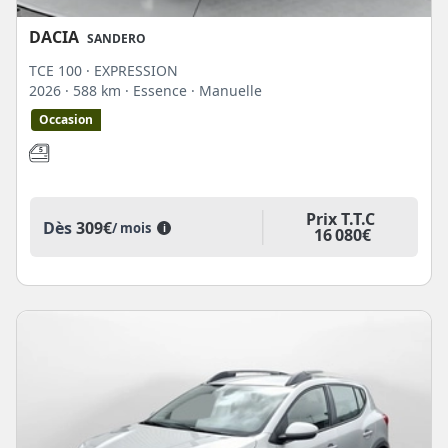
DACIA
SANDERO
TCE 100 · EXPRESSION
2026
· 588 km
· Essence
· Manuelle
Occasion
Prix T.T.C
Dès
309€
/ mois
i
16 080€