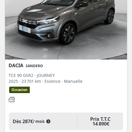
DACIA
SANDERO
TCE 90 GSR2 · JOURNEY
2025
· 23 701 km
· Essence
· Manuelle
Occasion
Prix T.T.C
Dès
287€
/ mois
i
14 890€