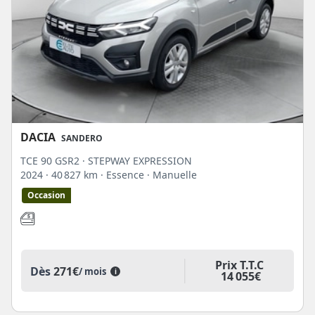
DACIA
SANDERO
TCE 90 GSR2 · STEPWAY EXPRESSION
2024
· 40 827 km
· Essence
· Manuelle
Occasion
Prix T.T.C
Dès
271€
/ mois
i
14 055€