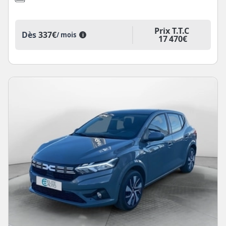
Prix T.T.C
Dès
337€
/ mois
i
17 470€