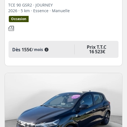
TCE 90 GSR2 · JOURNEY
2026
· 5 km
· Essence
· Manuelle
Occasion
Prix T.T.C
Dès
155€
/ mois
i
16 523€