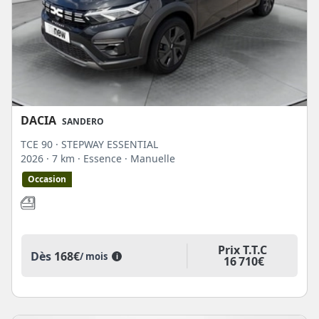
DACIA
SANDERO
TCE 90 · STEPWAY ESSENTIAL
2026
· 7 km
· Essence
· Manuelle
Occasion
Prix T.T.C
Dès
168€
/ mois
i
16 710€