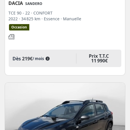
DACIA
SANDERO
TCE 90 - 22 · CONFORT
2022
· 34 825 km
· Essence
· Manuelle
Occasion
Prix T.T.C
Dès
219€
/ mois
i
11 990€