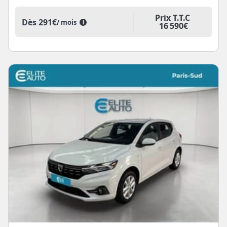
Prix T.T.C
Dès
291€
/ mois
i
16 590€