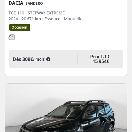
DACIA
SANDERO
TCE 110 · STEPWAY EXTREME
2024
· 20 671 km
· Essence
· Manuelle
Occasion
Prix T.T.C
Dès
309€
/ mois
i
15 954€