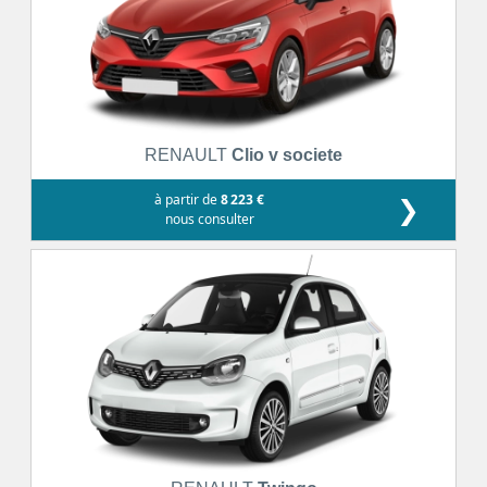
RENAULT
Clio v societe
à partir de
8 223 €
❯
nous consulter