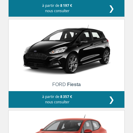
à partir de
8 197 €
❯
nous consulter
FORD
Fiesta
à partir de
8 357 €
❯
nous consulter