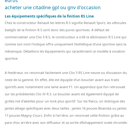
euros
acheter une citadine gpl ou gnv d'occasion
Les équipements spécifiques de la finition RS Line
Chez le constructeur Renault les lettres R.S signifie Renault Sport, les véhicules
badgés de la finition R.S sont donc des pures sportives. A défaut de
commercialiser une Clio 5 R.S, le constructeur a créé la déclinaison R.S Line qui
comme son nom l’indique offre uniquement l’esthétique d’une sportive sans la
mécanique. Détaillons les équipements qui caractérisent ce modèle à vocation
sportive.
A l’extérieur, on reconnait facilement une Clio 5 RS Line neuve ou d’occasion du
reste de la gamme. En effet, elle est équipée d’un bouclier avant aux traits
sportifs avec notamment une lame avant F1. Un appendice que l’on retrouvait
sur les précédentes Clio IV R.S. Le bouclier avant est également équipé de
grilles nid d’abeilles pour un look plus sportif. Sur les flancs, on distingue des
jantes alliage spécifiques avec deux tailles : jantes 16 pouces Boavista ou jantes
17 pouces Magny-Cours. Enfin à l’arrière, on reconnait cette finition grâce au
pare choc arrière avec son diffuseur et sa sortie d’échappement ovale chromée.