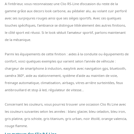
A l’intérieur, vous reconnaissez une Clio RS-Line d’occasion du reste de la
gamme grâce aux decors look carbone, au pédalier alu, au volant cuir perforé
avec ses surpiqures rouges ainsi que ses sièges sportifs. Avec ces quelques
touches spécifiques, l’ambiance se distingue littéralement des autres finitions,
le côté sport est réussi. Si le look séduit l’amateur sportif, parlons maintenant
de la mécanique.
Parmi les équipements de cette finition : aides à la conduite ou équipements de
confort, voici quelques exemples qui varient selon l’année de véhicule :
chargeur de smartphone à inducton, easylink avec navigation gps, bluetooth,
caméra 360°, aide au stationnement, système d’aide au maintien de voie,
freinage automatique, climatisation, airbags, vitres arrière surteintées, feux
antibrouillard et stop à led, régulateur de vitesse…
Concernant les couleurs, vous pourrez trouver une occasion Clio Rs Line avec
les couleurs suivantes selon les années : blanc glacier, bleu celadon, bleu iron,
gris platine, gris schiste, gris titanium, gris urban, noir étoilé, orange valencia,
rouge flamme.