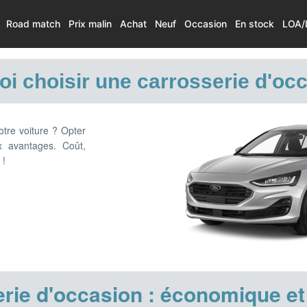
Road match
Prix malin
Achat
Neuf
Occasion
En stock
LOA/
i choisir une carrosserie d'oc
otre voiture ? Opter
x avantages. Coût,
 !
erie d'occasion : économique et