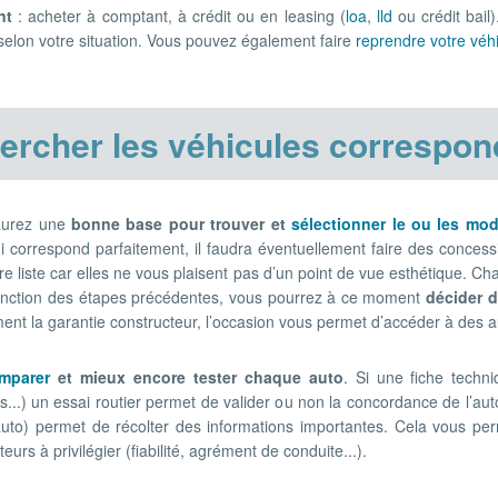
nt
: acheter à comptant, à crédit ou en leasing (
loa
,
lld
ou crédit bail)
elon votre situation. Vous pouvez également faire
reprendre votre véhi
ercher les véhicules correspon
 aurez une
bonne base pour trouver et
sélectionner le ou les mo
qui correspond parfaitement, il faudra éventuellement faire des conces
tre liste car elles ne vous plaisent pas d’un point de vue esthétique. C
n fonction des étapes précédentes, vous pourrez à ce moment
décider 
ment la garantie constructeur, l’occasion vous permet d’accéder à des
mparer
et mieux encore tester chaque auto
. Si une fiche techn
...) un essai routier permet de valider ou non la concordance de l’au
uto) permet de récolter des informations importantes. Cela vous perm
rs à privilégier (fiabilité, agrément de conduite...).