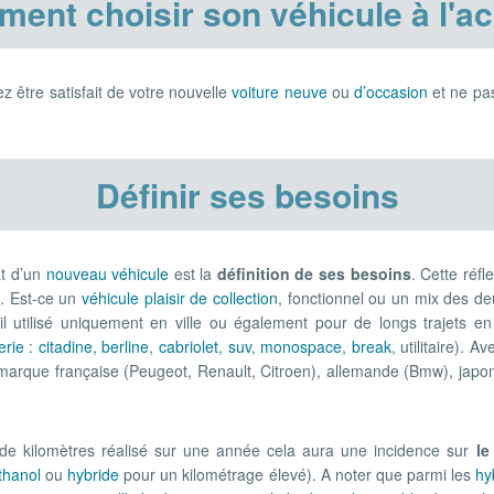
ent choisir son véhicule à l'ac
z être satisfait de votre nouvelle
voiture neuve
ou
d’occasion
et ne pas
Définir ses besoins
at d’un
nouveau véhicule
est la
définition de ses besoins
. Cette réfl
e. Est-ce un
véhicule plaisir de collection
, fonctionnel ou un mix des de
il utilisé uniquement en ville ou également pour de longs trajets e
erie
:
citadine
,
berline
,
cabriolet
,
suv
,
monospace
,
break
, utilitaire). 
 marque française (Peugeot, Renault, Citroen), allemande (Bmw), jap
e de kilomètres réalisé sur une année cela aura une incidence sur
le
thanol
ou
hybride
pour un kilométrage élevé). A noter que parmi les
hy