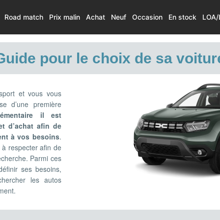
Road match
Prix malin
Achat
Neuf
Occasion
En stock
LOA/
Guide pour le choix de sa voitur
sport et vous vous
isse d’une première
lémentaire il est
et d’achat afin de
ment à vos besoins
.
 à respecter afin de
recherche. Parmi ces
éfinir ses besoins,
chercher les autos
ment.